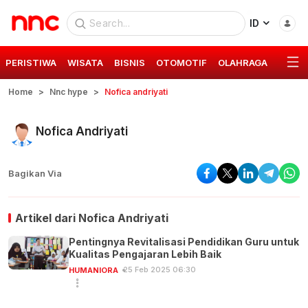
ID
PERISTIWA
WISATA
BISNIS
OTOMOTIF
OLAHRAGA
GAYA 
Home
Nnc hype
Nofica andriyati
Nofica Andriyati
Bagikan Via
Artikel dari
Nofica Andriyati
Pentingnya Revitalisasi Pendidikan Guru untuk
Kualitas Pengajaran Lebih Baik
25 Feb 2025 06:30
HUMANIORA