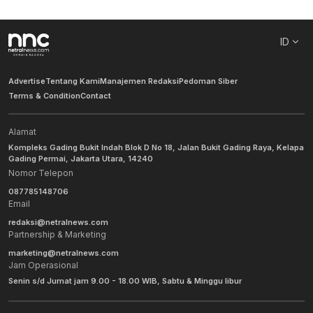
ID
Advertise
Tentang Kami
Manajemen Redaksi
Pedoman Siber
Terms & Condition
Contact
Alamat
Kompleks Gading Bukit Indah Blok D No 18, Jalan Bukit Gading Raya, Kelapa
Gading Permai, Jakarta Utara, 14240
Nomor Telepon
087785148706
Email
redaksi@netralnews.com
Partnership & Marketing
marketing@netralnews.com
Jam Operasional
Senin s/d Jumat jam 9.00 - 18.00 WIB, Sabtu & Minggu libur