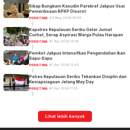
Sikap Bungkam Kasudin Parekraf Jakpus Usai
Pemeriksaan BPKP Disorot
04 May 2026 18:09
PERISTIWA
Kapolres Kepulauan Seribu Gelar Jumat
Curhat, Serap Aspirasi Warga Pulau Harapan
17 Apr 2026 14:45
PERISTIWA
Pemkot Jakpus Intensifkan Pengendalian Ikan
Sapu-Sapu
17 Apr 2026 12:40
PERISTIWA
Polres Kepulauan Seribu Tekankan Disiplin dan
Kesiapsiagaan Jelang May Day
17 Apr 2026 11:25
PERISTIWA
Lihat lebih banyak