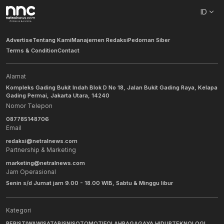
ID
Advertise
Tentang Kami
Manajemen Redaksi
Pedoman Siber
Terms & Condition
Contact
Alamat
Kompleks Gading Bukit Indah Blok D No 18, Jalan Bukit Gading Raya, Kelapa
Gading Permai, Jakarta Utara, 14240
Nomor Telepon
087785148706
Email
redaksi@netralnews.com
Partnership & Marketing
marketing@netralnews.com
Jam Operasional
Senin s/d Jumat jam 9.00 - 18.00 WIB, Sabtu & Minggu libur
Kategori
PERISTIWA
WISATA
BISNIS
OTOMOTIF
OLAHRAGA
GAYA HIDUP
TEKNOLOGI