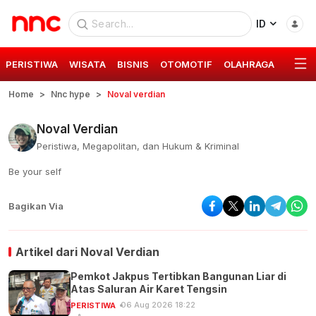
ID
PERISTIWA
WISATA
BISNIS
OTOMOTIF
OLAHRAGA
GAYA 
Home
Nnc hype
Noval verdian
Noval Verdian
Peristiwa, Megapolitan, dan Hukum & Kriminal
Be your self
Bagikan Via
Artikel dari
Noval Verdian
Pemkot Jakpus Tertibkan Bangunan Liar di
Atas Saluran Air Karet Tengsin
06 Aug 2026 18:22
PERISTIWA