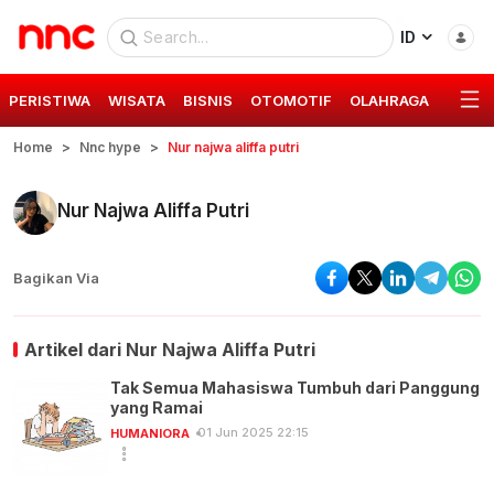
ID
PERISTIWA
WISATA
BISNIS
OTOMOTIF
OLAHRAGA
GAYA 
Home
Nnc hype
Nur najwa aliffa putri
Nur Najwa Aliffa Putri
Bagikan Via
Artikel dari
Nur Najwa Aliffa Putri
Tak Semua Mahasiswa Tumbuh dari Panggung
yang Ramai
01 Jun 2025 22:15
HUMANIORA