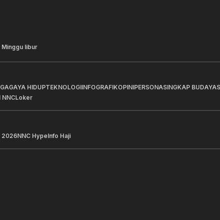
 Minggu libur
AGA
GAYA HIDUP
TEKNOLOGI
INFOGRAFIK
OPINI
PERSONA
SINGKAP BUDAYA
I NNC
Loker
 2026
NNC Hype
Info Haji