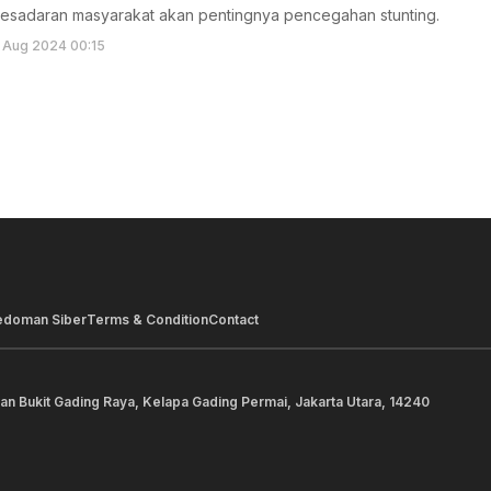
esadaran masyarakat akan pentingnya pencegahan stunting.
 Aug 2024 00:15
edoman Siber
Terms & Condition
Contact
lan Bukit Gading Raya, Kelapa Gading Permai, Jakarta Utara, 14240