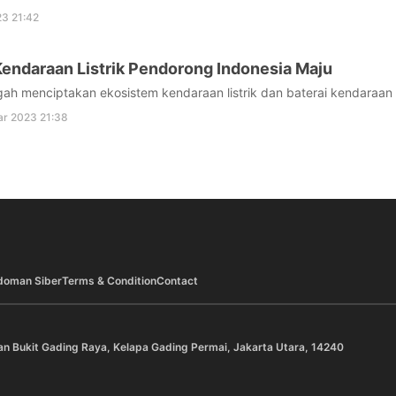
3 21:42
endaraan Listrik Pendorong Indonesia Maju
ah menciptakan ekosistem kendaraan listrik dan baterai kendaraan li
r 2023 21:38
doman Siber
Terms & Condition
Contact
an Bukit Gading Raya, Kelapa Gading Permai, Jakarta Utara, 14240