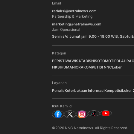
Email
redaksi@netralnews.com
Partnership & Marketing
marketing@netralnews.com
Jam Operasional
Senin s/d Jumat jam 9.00 - 18.00 WIB, Sabtu &
Kategori
PERISTIWA
WISATA
BISNIS
OTOMOTIF
OLAHRA
FIKSI
HUMANIORA
KOMPETISI NNC
Loker
Layanan
Penulis
Keterbukaan Informasi
Kompetisi
Loker 
Ikuti Kami di
©
2026
NNC Netralnews
. All Rights Reserved.