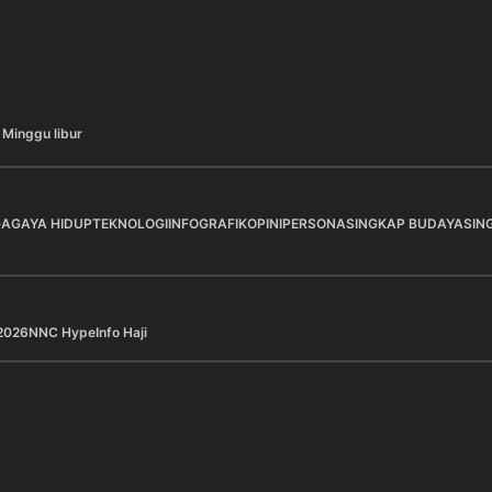
 Minggu libur
GA
GAYA HIDUP
TEKNOLOGI
INFOGRAFIK
OPINI
PERSONA
SINGKAP BUDAYA
SIN
2026
NNC Hype
Info Haji