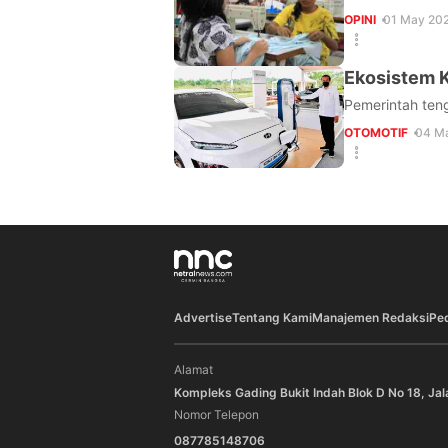
OPINI
01 May 202
Ekosistem K
Pemerintah teng
OTOMOTIF
04 Ma
Advertise
Tentang Kami
Manajemen Redaksi
Pe
Alamat
Kompleks Gading Bukit Indah Blok D No 18, Jal
Nomor Telepon
087785148706