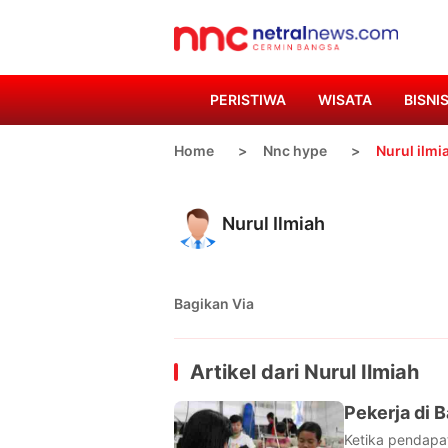
PERISTIWA
WISATA
BISNI
Home
Nnc hype
Nurul ilmi
Nurul Ilmiah
Bagikan Via
Artikel dari
Nurul Ilmiah
Pekerja di
Ketika pendapa