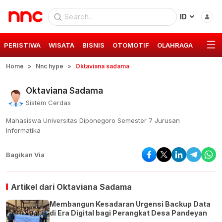
ID
PERISTIWA
WISATA
BISNIS
OTOMOTIF
OLAHRAGA
GAYA 
Home
Nnc hype
Oktaviana sadama
Oktaviana Sadama
Sistem Cerdas
Mahasiswa Universitas Diponegoro Semester 7 Jurusan
Informatika
Bagikan Via
Artikel dari
Oktaviana Sadama
Membangun Kesadaran Urgensi Backup Data
di Era Digital bagi Perangkat Desa Pandeyan