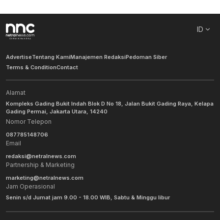
ID
Advertise
Tentang Kami
Manajemen Redaksi
Pedoman Siber
Terms & Condition
Contact
Alamat
Kompleks Gading Bukit Indah Blok D No 18, Jalan Bukit Gading Raya, Kelapa
Gading Permai, Jakarta Utara, 14240
Nomor Telepon
087785148706
Email
redaksi@netralnews.com
Partnership & Marketing
marketing@netralnews.com
Jam Operasional
Senin s/d Jumat jam 9.00 - 18.00 WIB, Sabtu & Minggu libur