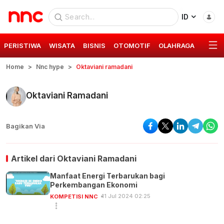
ID
PERISTIWA
WISATA
BISNIS
OTOMOTIF
OLAHRAGA
GAYA 
Home
Nnc hype
Oktaviani ramadani
Oktaviani Ramadani
Bagikan Via
Artikel dari
Oktaviani Ramadani
Manfaat Energi Terbarukan bagi
Perkembangan Ekonomi
11 Jul 2024 02:25
KOMPETISI NNC