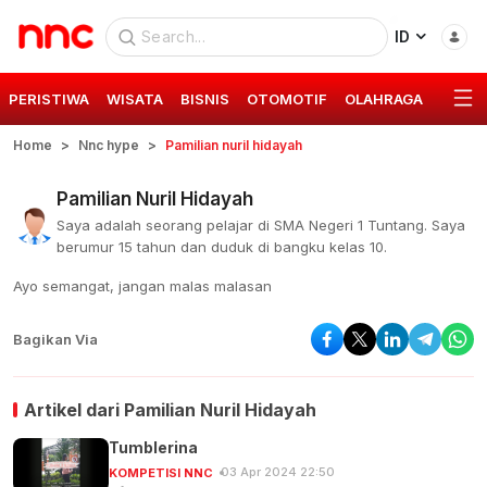
ID
PERISTIWA
WISATA
BISNIS
OTOMOTIF
OLAHRAGA
GAYA 
Home
Nnc hype
Pamilian nuril hidayah
Pamilian Nuril Hidayah
Saya adalah seorang pelajar di SMA Negeri 1 Tuntang. Saya
berumur 15 tahun dan duduk di bangku kelas 10.
Ayo semangat, jangan malas malasan
Bagikan Via
Artikel dari
Pamilian Nuril Hidayah
Tumblerina
03 Apr 2024 22:50
KOMPETISI NNC