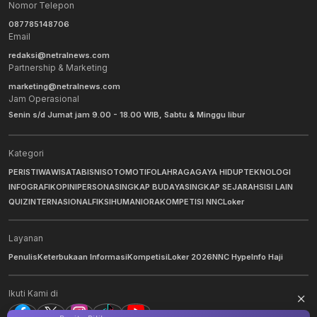
Nomor Telepon
087785148706
Email
redaksi@netralnews.com
Partnership & Marketing
marketing@netralnews.com
Jam Operasional
Senin s/d Jumat jam 9.00 - 18.00 WIB, Sabtu & Minggu libur
Kategori
PERISTIWA
WISATA
BISNIS
OTOMOTIF
OLAHRAGA
GAYA HIDUP
TEKNOLOGI
INFOGRAFIK
OPINI
PERSONA
SINGKAP BUDAYA
SINGKAP SEJARAH
SISI LAIN
QUIZ
INTERNASIONAL
FIKSI
HUMANIORA
KOMPETISI NNC
Loker
Layanan
Penulis
Keterbukaan Informasi
Kompetisi
Loker 2026
NNC Hype
Info Haji
Ikuti Kami di