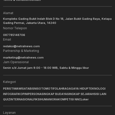
Alamat
Kompleks Gading Bukit Indah Blok D No 18, Jalan Bukit Gading Raya, Kelapa
Gading Permai, Jakarta Utara, 14240
Nomor Telepon
087785148706
Email
redaksi@netralnews.com
Partnership & Marketing
marketing@netralnews.com
Jam Operasional
Senin s/d Jumat jam 9.00 - 18.00 WIB, Sabtu & Minggu libur
Kategori
PERISTIWA
WISATA
BISNIS
OTOMOTIF
OLAHRAGA
GAYA HIDUP
TEKNOLOGI
INFOGRAFIK
OPINI
PERSONA
SINGKAP BUDAYA
SINGKAP SEJARAH
SISI LAIN
QUIZ
INTERNASIONAL
FIKSI
HUMANIORA
KOMPETISI NNC
Loker
Layanan