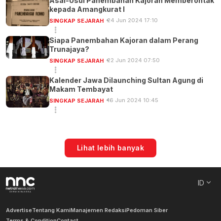
Asal-Usul Panembahan Kajoran Memberontak
kepada Amangkurat I
24 Jun 2024 17:10
SINGKAP SEJARAH
Siapa Panembahan Kajoran dalam Perang
Trunajaya?
22 Jun 2024 07:50
SINGKAP SEJARAH
Kalender Jawa Dilaunching Sultan Agung di
Makam Tembayat
16 Jun 2024 10:45
SINGKAP SEJARAH
Lihat lebih banyak
ID
Advertise
Tentang Kami
Manajemen Redaksi
Pedoman Siber
Terms & Condition
Contact