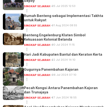
Sepoy
05 Jul 2025 12:53
SINGKAP SEJARAH
Rumah Benteng sebagai Implementasi Takhta
untuk Rakyat
01 Aug 2024 08:55
SINGKAP SEJARAH
Benteng Engelenburg Klaten Simbol
Kekuasaan Kolonial Belanda
30 Jul 2024 11:15
SINGKAP SEJARAH
Hari Jadi Kabupaten Bantul dan Keraton Kerta
22 Jul 2024 14:10
SINGKAP SEJARAH
Gugurnya Panembahan Kajoran
06 Jul 2024 07:10
SINGKAP SEJARAH
Pecah Kongsi Antara Panembahan Kajoran
dan Trunajaya
27 Jun 2024 16:55
SINGKAP SEJARAH