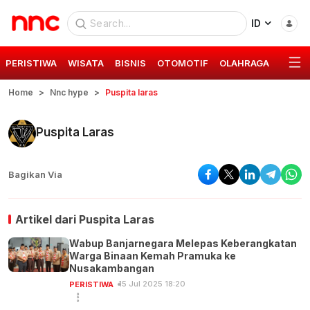
ID
PERISTIWA
WISATA
BISNIS
OTOMOTIF
OLAHRAGA
GAYA 
Home
Nnc hype
Puspita laras
Puspita Laras
Bagikan Via
Artikel dari
Puspita Laras
Wabup Banjarnegara Melepas Keberangkatan
Warga Binaan Kemah Pramuka ke
Nusakambangan
15 Jul 2025 18:20
PERISTIWA