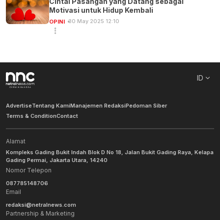
Cintai Pasangan yang Datang sebagai
Motivasi untuk Hidup Kembali
30 May 2025 12:10
OPINI
ID
Advertise
Tentang Kami
Manajemen Redaksi
Pedoman Siber
Terms & Condition
Contact
Alamat
Kompleks Gading Bukit Indah Blok D No 18, Jalan Bukit Gading Raya, Kelapa
Gading Permai, Jakarta Utara, 14240
Nomor Telepon
087785148706
Email
redaksi@netralnews.com
Partnership & Marketing