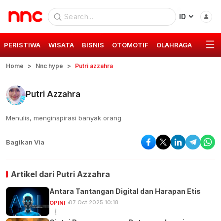
ID
PERISTIWA
WISATA
BISNIS
OTOMOTIF
OLAHRAGA
GAYA 
Home
Nnc hype
Putri azzahra
Putri Azzahra
Menulis, menginspirasi banyak orang
Bagikan Via
Artikel dari
Putri Azzahra
Antara Tantangan Digital dan Harapan Etis
07 Oct 2025 10:18
OPINI