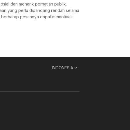
osial dan menarik perhatian publik.
jaan yang perlu dipandang rendah selama
an berharap pesannya dapat memotivasi
INDONESIA