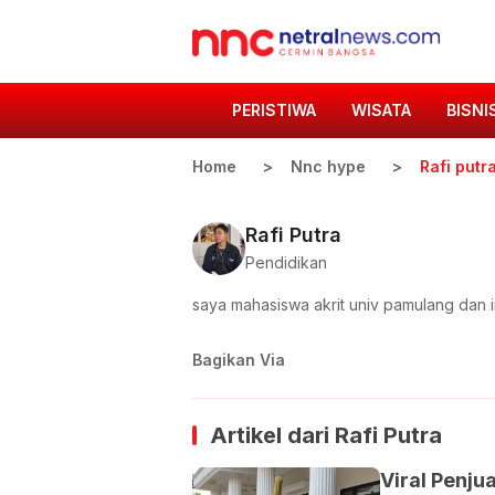
PERISTIWA
WISATA
BISNI
Home
Nnc hype
Rafi putr
Rafi Putra
Pendidikan
saya mahasiswa akrit univ pamulang dan in
Bagikan Via
Artikel dari
Rafi Putra
Viral Penju