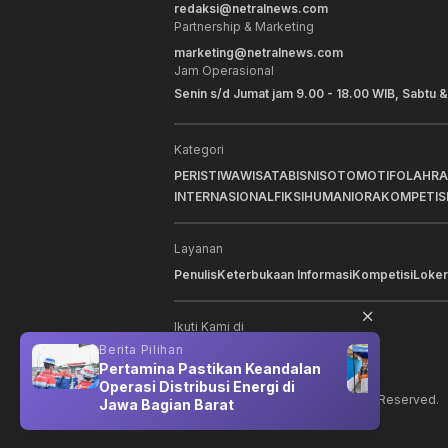
redaksi@netralnews.com
Partnership & Marketing
marketing@netralnews.com
Jam Operasional
Senin s/d Jumat jam 9.00 - 18.00 WIB, Sabtu &
Kategori
PERISTIWA
WISATA
BISNIS
OTOMOTIF
OLAHR
INTERNASIONAL
FIKSI
HUMANIORA
KOMPETIS
Layanan
Penulis
Keterbukaan Informasi
Kompetisi
Loker
Ikuti Kami di
Berita Pilihan
Berit
t
Pertamina Pastikan Keandalan
Rum
Operasi Distribusi Energi di
Hadi
©
2026
NNC Netralnews
. All Rights Reserved.
Jawa Bagian Barat
Prov