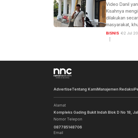
Video Danil yan
Kisahnya mengi
dilakukan secar
masyarakat, khu
BISNIS
02 Jul 2
Advertise
Tentang Kami
Manajemen Redaksi
P
Alamat
Kompleks Gading Bukit Indah Blok D No 18, Ja
Nomor Telepon
087785148706
Email