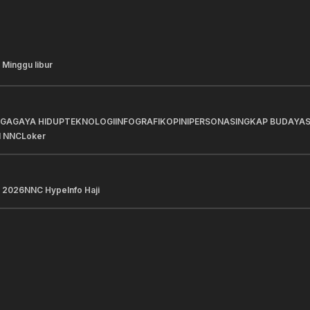
 Minggu libur
AGA
GAYA HIDUP
TEKNOLOGI
INFOGRAFIK
OPINI
PERSONA
SINGKAP BUDAYA
I NNC
Loker
 2026
NNC Hype
Info Haji
a Pilihan
Berita Pilihan
ah BUMN Pertamina
Pertamina Hulu Energi 
rkan 13 UMKM di Jambore
Pengeboran New Fronti
insi Sulawesi Tengah
Dukung Ketahanan Ene