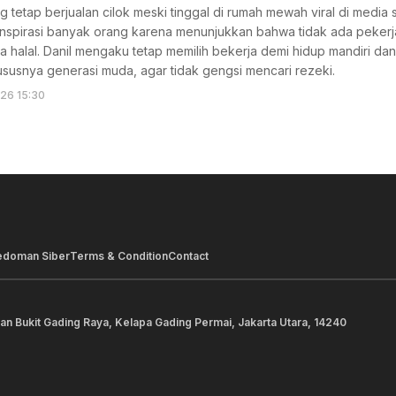
g tetap berjualan cilok meski tinggal di rumah mewah viral di media s
nspirasi banyak orang karena menunjukkan bahwa tidak ada peker
a halal. Danil mengaku tetap memilih bekerja demi hidup mandiri d
susnya generasi muda, agar tidak gengsi mencari rezeki.
026 15:30
edoman Siber
Terms & Condition
Contact
lan Bukit Gading Raya, Kelapa Gading Permai, Jakarta Utara, 14240