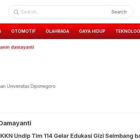
Search
S
OTOMOTIF
OLAHRAGA
GAYA HIDUP
TEKNOLOG
hanin damayanti
han Universitas Diponegoro
 Damayanti
KKN Undip Tim 114 Gelar Edukasi Gizi Seimbang b