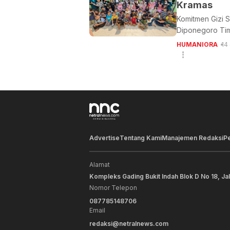
Kramas
Komitmen Gizi 
Diponegoro Tim
HUMANIORA
14
Advertise
Tentang Kami
Manajemen Redaksi
P
Alamat
Kompleks Gading Bukit Indah Blok D No 18, Ja
Nomor Telepon
087785148706
Email
redaksi@netralnews.com