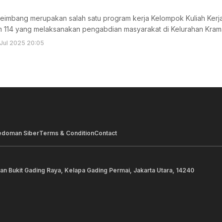
Seimbang merupakan salah satu program kerja Kelompok Kuliah Kerja
 114 yang melaksanakan pengabdian masyarakat di Kelurahan Kram
 Jul 2025 20:05
edoman Siber
Terms & Condition
Contact
lan Bukit Gading Raya, Kelapa Gading Permai, Jakarta Utara, 14240