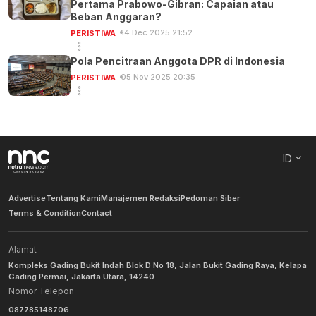
Pertama Prabowo-Gibran: Capaian atau
Beban Anggaran?
14 Dec 2025 21:52
PERISTIWA
Pola Pencitraan Anggota DPR di Indonesia
05 Nov 2025 20:35
PERISTIWA
ID
Advertise
Tentang Kami
Manajemen Redaksi
Pedoman Siber
Terms & Condition
Contact
Alamat
Kompleks Gading Bukit Indah Blok D No 18, Jalan Bukit Gading Raya, Kelapa
Gading Permai, Jakarta Utara, 14240
Nomor Telepon
087785148706