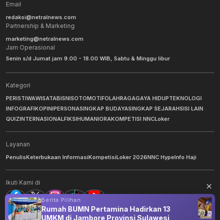
Email
redaksi@netralnews.com
Partnership & Marketing
marketing@netralnews.com
Jam Operasional
Senin s/d Jumat jam 9.00 - 18.00 WIB, Sabtu & Minggu libur
Kategori
PERISTIWA
WISATA
BISNIS
OTOMOTIF
OLAHRAGA
GAYA HIDUP
TEKNOLOGI
INFOGRAFIK
OPINI
PERSONA
SINGKAP BUDAYA
SINGKAP SEJARAH
SISI LAIN
QUIZ
INTERNASIONAL
FIKSI
HUMANIORA
KOMPETISI NNC
Loker
Layanan
Penulis
Keterbukaan Informasi
Kompetisi
Loker 2026
NNC Hype
Info Haji
Ikuti Kami di
Berita Pilihan
Rumah BUMN Pertamina Hadirkan 13
UMKM di Jambore Provinsi Sulawesi
©
2026
NNC Netralnews
. All Rights Reserved.