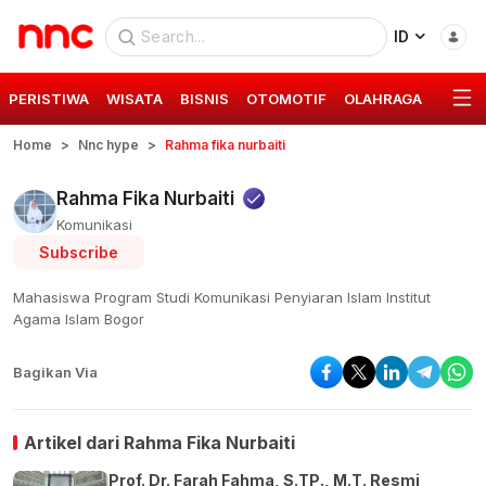
ID
PERISTIWA
WISATA
BISNIS
OTOMOTIF
OLAHRAGA
GAYA 
Home
Nnc hype
Rahma fika nurbaiti
Rahma Fika Nurbaiti
Komunikasi
Subscribe
Mahasiswa Program Studi Komunikasi Penyiaran Islam Institut
Agama Islam Bogor
Bagikan Via
Artikel dari
Rahma Fika Nurbaiti
Prof. Dr. Farah Fahma, S.TP., M.T. Resmi