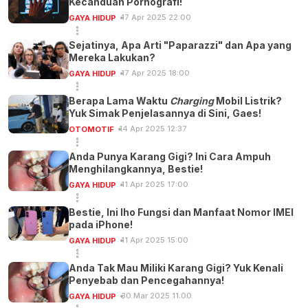
Kecanduan Pornografi!
17 Apr 2025 22:00
GAYA HIDUP
Sejatinya, Apa Arti "Paparazzi" dan Apa yang
Mereka Lakukan?
17 Apr 2025 18:00
GAYA HIDUP
Berapa Lama Waktu
Charging
Mobil Listrik?
Yuk Simak Penjelasannya di Sini, Gaes!
14 Apr 2025 12:37
OTOMOTIF
Anda Punya Karang Gigi? Ini Cara Ampuh
Menghilangkannya, Bestie!
11 Apr 2025 17:00
GAYA HIDUP
Bestie, Ini lho Fungsi dan Manfaat Nomor IMEI
pada iPhone!
11 Apr 2025 15:00
GAYA HIDUP
Anda Tak Mau Miliki Karang Gigi? Yuk Kenali
Penyebab dan Pencegahannya!
30 Mar 2025 11:00
GAYA HIDUP