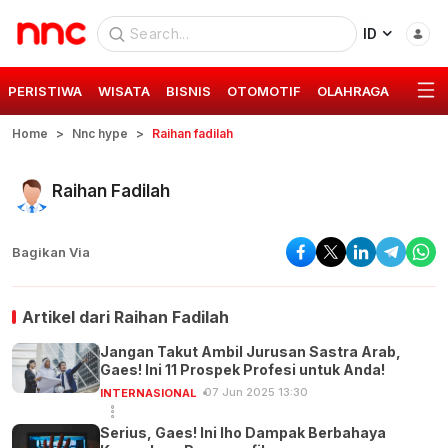
ID
PERISTIWA
WISATA
BISNIS
OTOMOTIF
OLAHRAGA
GAYA 
Home
Nnc hype
Raihan fadilah
Raihan Fadilah
Bagikan Via
Artikel dari
Raihan Fadilah
Jangan Takut Ambil Jurusan Sastra Arab,
Gaes! Ini 11 Prospek Profesi untuk Anda!
07 Jun 2025 13:30
INTERNASIONAL
Serius, Gaes! Ini lho Dampak Berbahaya