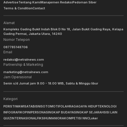
Advertise
Tentang Kami
Manajemen Redaksi
Pedoman Siber
Terms & Condition
Contact
Alamat
Kompleks Gading Bukit Indah Blok D No 18, Jalan Bukit Gading Raya, Kelapa
Gading Permai, Jakarta Utara, 14240
Nomor Telepon
087785148706
Email
redaksi@netralnews.com
Partnership & Marketing
marketing@netralnews.com
Jam Operasional
Senin s/d Jumat jam 9.00 - 18.00 WIB, Sabtu & Minggu libur
Kategori
PERISTIWA
WISATA
BISNIS
OTOMOTIF
OLAHRAGA
GAYA HIDUP
TEKNOLOGI
INFOGRAFIK
OPINI
PERSONA
SINGKAP BUDAYA
SINGKAP SEJARAH
SISI LAIN
QUIZ
INTERNASIONAL
FIKSI
HUMANIORA
KOMPETISI NNC
Loker