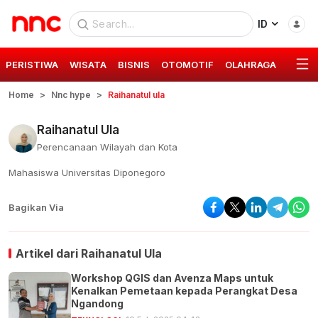
ID
PERISTIWA
WISATA
BISNIS
OTOMOTIF
OLAHRAGA
GAYA 
Home
Nnc hype
Raihanatul ula
Raihanatul Ula
Perencanaan Wilayah dan Kota
Mahasiswa Universitas Diponegoro
Bagikan Via
Artikel dari
Raihanatul Ula
Workshop QGIS dan Avenza Maps untuk
Kenalkan Pemetaan kepada Perangkat Desa
Ngandong