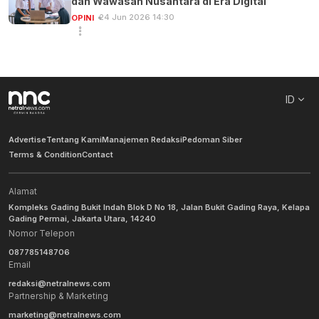
dan Wawasan Nusantara di Era Digital
24 Jun 2026 14:30
OPINI
ID
Advertise
Tentang Kami
Manajemen Redaksi
Pedoman Siber
Terms & Condition
Contact
Alamat
Kompleks Gading Bukit Indah Blok D No 18, Jalan Bukit Gading Raya, Kelapa
Gading Permai, Jakarta Utara, 14240
Nomor Telepon
087785148706
Email
redaksi@netralnews.com
Partnership & Marketing
marketing@netralnews.com