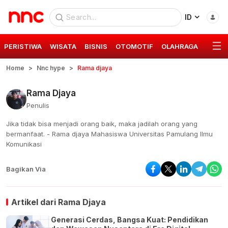
ID
PERISTIWA
WISATA
BISNIS
OTOMOTIF
OLAHRAGA
GAYA 
Home
Nnc hype
Rama djaya
Rama Djaya
Penulis
Jika tidak bisa menjadi orang baik, maka jadilah orang yang
bermanfaat. - Rama djaya Mahasiswa Universitas Pamulang Ilmu
Komunikasi
Bagikan Via
Artikel dari
Rama Djaya
Generasi Cerdas, Bangsa Kuat: Pendidikan