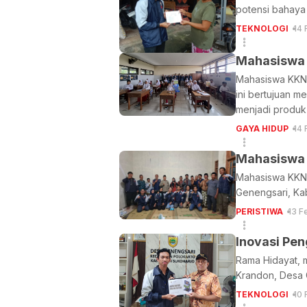
potensi bahaya 
TEKNOLOGI
14 
Mahasiswa KKN 
ini bertujuan 
menjadi produk
GAYA HIDUP
14 
Mahasiswa 
Mahasiswa KKN 
Genengsari, Ka
PERISTIWA
13 F
Inovasi Pen
Rama Hidayat, 
Krandon, Desa 
TEKNOLOGI
10 