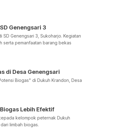
a KKN Tim 1 UNDIP Gelar Program Peduli Sampah di SD Genengsari 3
SD Genengsari 3, Sukoharjo. Kegiatan
ah serta pemanfaatan barang bekas
s di Desa Genengsari
Potensi Biogas" di Dukuh Krandon, Desa
Biogas Lebih Efektif
n kepada kelompok peternak Dukuh
ari limbah biogas.