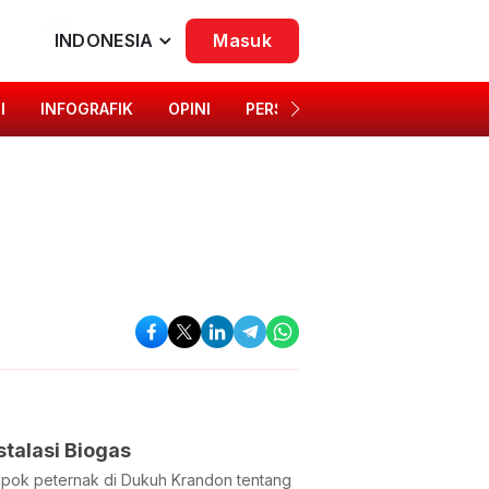
INDONESIA
Masuk
I
INFOGRAFIK
OPINI
PERSONA
SINGKAP BUDAYA
talasi Biogas
ok peternak di Dukuh Krandon tentang