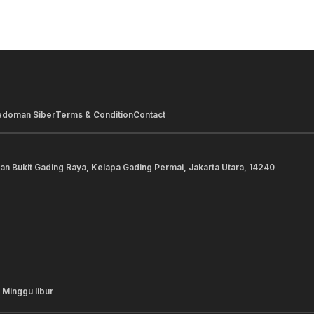
edoman Siber
Terms & Condition
Contact
lan Bukit Gading Raya, Kelapa Gading Permai, Jakarta Utara, 14240
 Minggu libur