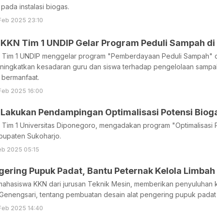
pada instalasi biogas.
Feb 2025 23:10
Mahasisw
Tim 1 UNDIP menggelar program "Pemberdayaan Peduli Sampah" di 
meningkatkan kesadaran guru dan siswa terhadap pengelolaan samp
 bermanfaat.
Feb 2025 16:00
Lakukan Pendampingan Optimalisasi Potensi Bioga
Tim 1 Universitas Diponegoro, mengadakan program "Optimalisasi 
bupaten Sukoharjo.
eb 2025 05:15
gering Pupuk Padat, Bantu Peternak Kelola Limbah 
mahasiswa KKN dari jurusan Teknik Mesin, memberikan penyuluha
Genengsari, tentang pembuatan desain alat pengering pupuk padat d
Feb 2025 14:40