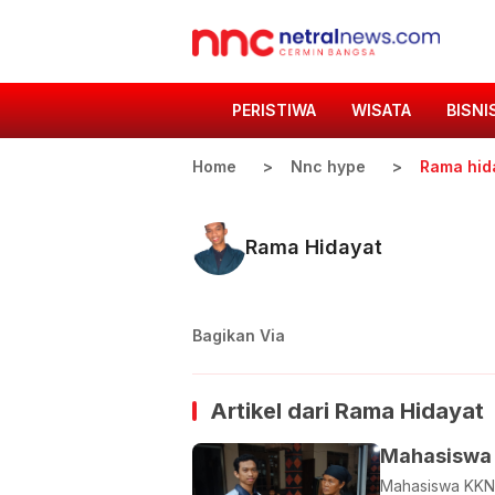
PERISTIWA
WISATA
BISNI
Home
Nnc hype
Rama hid
Rama Hidayat
Bagikan Via
Artikel dari
Rama Hidayat
Mahasiswa 
Mahasiswa KKN