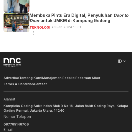
Membuka Pintu Era Digital, Penyuluhan
Door to
Door
untuk UMKM di Kampung Gedong
18 Feb 2024 15:31
TEKNOLOGI
ID
Advertise
Tentang Kami
Manajemen Redaksi
Pedoman Siber
Terms & Condition
Contact
Alamat
Kompleks Gading Bukit Indah Blok D No 18, Jalan Bukit Gading Raya, Kelapa
Gading Permai, Jakarta Utara, 14240
Nomor Telepon
087785148706
Email