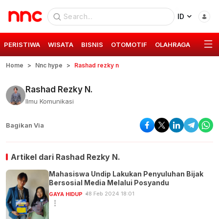
ID
PERISTIWA
WISATA
BISNIS
OTOMOTIF
OLAHRAGA
GAYA 
Home
Nnc hype
Rashad rezky n
Rashad Rezky N.
Ilmu Komunikasi
Bagikan Via
Artikel dari
Rashad Rezky N.
Mahasiswa Undip Lakukan Penyuluhan Bijak
Bersosial Media Melalui Posyandu
18 Feb 2024 18:01
GAYA HIDUP