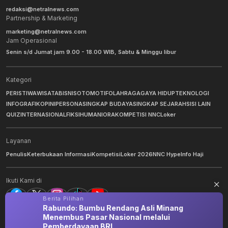
redaksi@netralnews.com
Partnership & Marketing
marketing@netralnews.com
Jam Operasional
Senin s/d Jumat jam 9.00 - 18.00 WIB, Sabtu & Minggu libur
Kategori
PERISTIWA
WISATA
BISNIS
OTOMOTIF
OLAHRAGA
GAYA HIDUP
TEKNOLOGI
INFOGRAFIK
OPINI
PERSONA
SINGKAP BUDAYA
SINGKAP SEJARAH
SISI LAIN
QUIZ
INTERNASIONAL
FIKSI
HUMANIORA
KOMPETISI NNC
Loker
Layanan
Penulis
Keterbukaan Informasi
Kompetisi
Loker 2026
NNC Hype
Info Haji
Ikuti Kami di
Berita Pilihan
Rabundo: Bumbu Rendang Asli Minang
Menembus Pasar Nasional melalui
©
2026
NNC Netralnews
. All Rights Reserved.
Pemberdayaan BRI