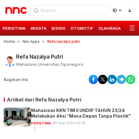
ID
PERISTIWA
WISATA
BISNIS
OTOMOTIF
OLAHRAGA
GAYA 
Home
Nnc hype
Refa nazalya putri
Refa Nazalya Putri
Mahasiswi Universitas Diponegoro
Bagikan Via
Artikel dari
Refa Nazalya Putri
Mahasiswi KKN TIM II UNDIP TAHUN 23/24
Melakukan Aksi ”Masa Depan Tanpa Plastik"
19 Aug 2024 02:18
PERISTIWA