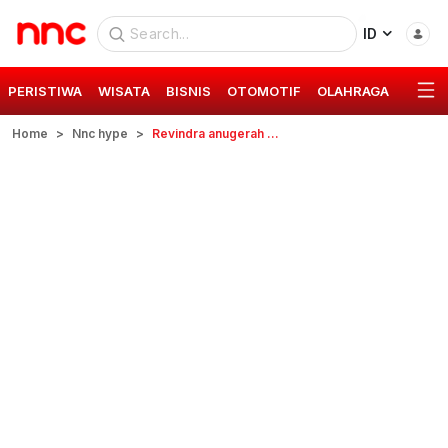
ID
PERISTIWA
WISATA
BISNIS
OTOMOTIF
OLAHRAGA
GAYA 
Home
Nnc hype
Revindra anugerah maulana