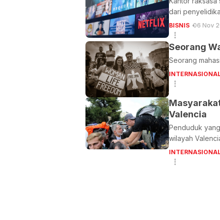
Kantor raksasa 
dari penyelidik
BISNIS
06 Nov 2
Seorang Wan
Seorang mahasis
INTERNASIONA
Masyarakat
Valencia
Penduduk yang 
wilayah Valenci
INTERNASIONA