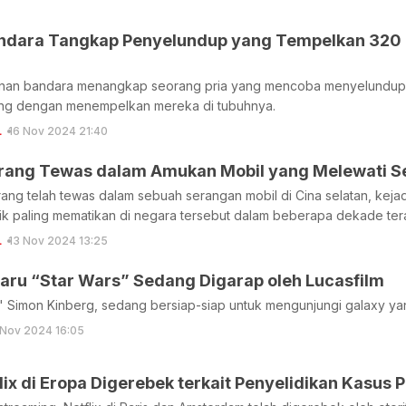
ndara Tangkap Penyelundup yang Tempelkan 320 T
an bandara menangkap seorang pria yang mencoba menyelundupkan 
ang dengan menempelkan mereka di tubuhnya.
L
16 Nov 2024 21:40
rang Tewas dalam Amukan Mobil yang Melewati Se
ng telah tewas dalam sebuah serangan mobil di Cina selatan, kejadi
ik paling mematikan di negara tersebut dalam beberapa dekade tera
L
13 Nov 2024 13:25
baru “Star Wars” Sedang Digarap oleh Lucasfilm
" Simon Kinberg, sedang bersiap-siap untuk mengunjungi galaxy yan
 Nov 2024 16:05
lix di Eropa Digerebek terkait Penyelidikan Kasus 