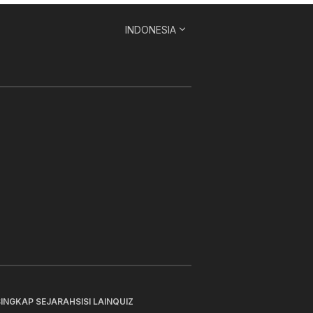
INDONESIA
SINGKAP SEJARAH
SISI LAIN
QUIZ