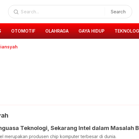
Search
S
OTOMOTIF
OLAHRAGA
GAYA HIDUP
TEKNOLOG
riansyah
yah
nguasa Teknologi, Sekarang Intel dalam Masalah 
ntel merupakan produsen chip komputer terbesar di dunia.