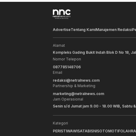
Advertise
Tentang Kami
Manajemen Redaksi
P
Alamat
Kompleks Gading Bukit Indah Blok D No 18, Ja
Nomor Telepon
087785148706
Email
redaksi@netralnews.com
Partnership & Marketing
marketing@netralnews.com
Jam Operasional
Senin s/d Jumat jam 9.00 - 18.00 WIB, Sabtu &
Kategori
PERISTIWA
WISATA
BISNIS
OTOMOTIF
OLAHR