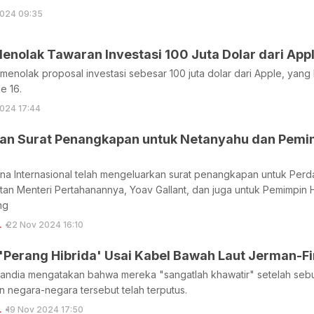
024 09:35
enolak Tawaran Investasi 100 Juta Dolar dari App
 menolak proposal investasi sebesar 100 juta dolar dari Apple, yan
e 16.
024 17:44
kan Surat Penangkapan untuk Netanyahu dan Pemim
a Internasional telah mengeluarkan surat penangkapan untuk Perda
tan Menteri Pertahanannya, Yoav Gallant, dan juga untuk Pemimpin H
ng
L
22 Nov 2024 16:10
'Perang Hibrida' Usai Kabel Bawah Laut Jerman-F
landia mengatakan bahwa mereka "sangatlah khawatir" setelah seb
negara-negara tersebut telah terputus.
L
19 Nov 2024 17:50