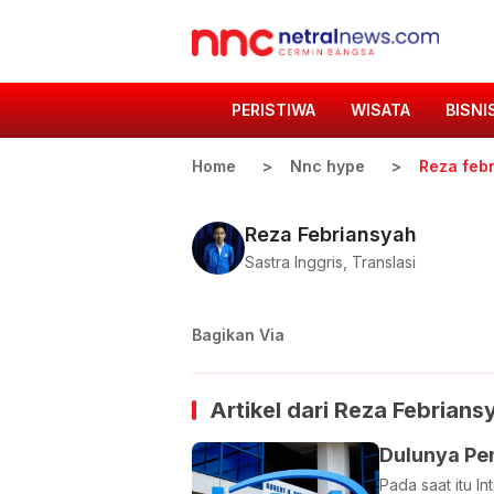
PERISTIWA
WISATA
BISNI
Home
Nnc hype
Reza feb
Reza Febriansyah
Sastra Inggris, Translasi
Bagikan Via
Artikel dari
Reza Febrians
Dulunya Pe
Pada saat itu I