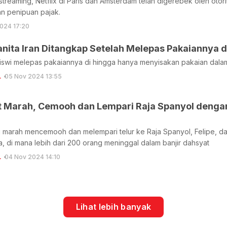
streaming, Netflix di Paris dan Amsterdam telah digerebek oleh oto
an penipuan pajak.
024 17:20
ita Iran Ditangkap Setelah Melepas Pakaiannya di
wi melepas pakaiannya di hingga hanya menyisakan pakaian dalam d
L
05 Nov 2024 13:55
 Marah, Cemooh dan Lempari Raja Spanyol dengan T
marah mencemooh dan melempari telur ke Raja Spanyol, Felipe, dan
a, di mana lebih dari 200 orang meninggal dalam banjir dahsyat
L
04 Nov 2024 14:10
Lihat lebih banyak