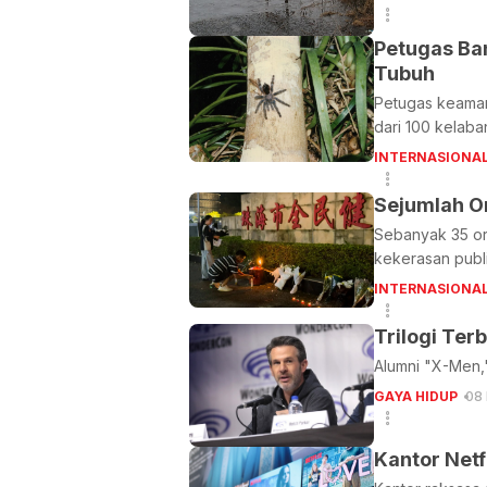
Petugas Ba
Tubuh
Petugas keaman
dari 100 kelab
INTERNASIONA
Sejumlah O
Sebanyak 35 ora
kekerasan publ
INTERNASIONA
Trilogi Ter
Alumni "X-Men,
GAYA HIDUP
08
Kantor Netf