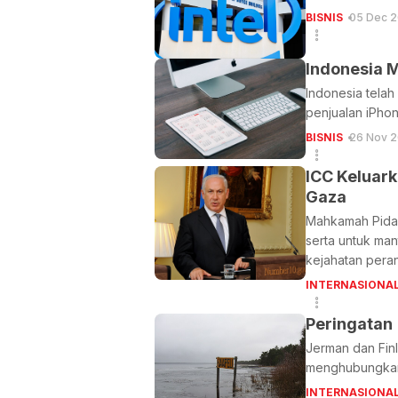
BISNIS
05 Dec 2
Indonesia M
Indonesia telah
penjualan iPhon
BISNIS
26 Nov 2
ICC Keluar
Gaza
Mahkamah Pidan
serta untuk man
kejahatan pera
INTERNASIONA
Peringatan 
Jerman dan Fin
menghubungkan 
INTERNASIONA