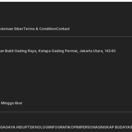
edoman Siber
Terms & Condition
Contact
lan Bukit Gading Raya, Kelapa Gading Permai, Jakarta Utara, 14240
 Minggu libur
AGA
GAYA HIDUP
TEKNOLOGI
INFOGRAFIK
OPINI
PERSONA
SINGKAP BUDAYA