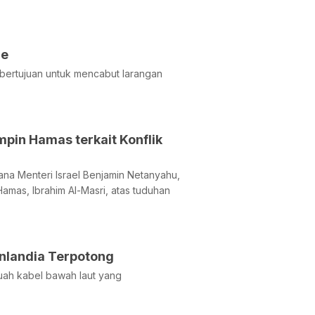
le
g bertujuan untuk mencabut larangan
pin Hamas terkait Konflik
na Menteri Israel Benjamin Netanyahu,
amas, Ibrahim Al-Masri, atas tuduhan
inlandia Terpotong
uah kabel bawah laut yang