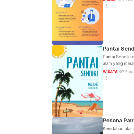
Pantai Sen
Pantai Sendiki
alam yang masih
WISATA
07 Feb 
Pesona Pant
Keindahan alamn