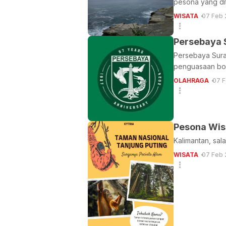
pesona yang dit
WISATA
07 Feb 
Persebaya 
Persebaya Surab
penguasaan bol
OLAHRAGA
07 F
Pesona Wis
Kalimantan, sal
WISATA
07 Feb 