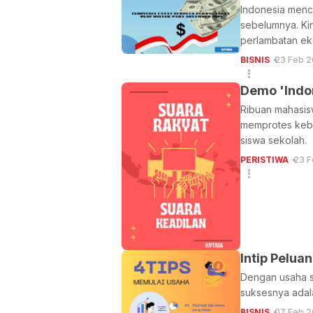
Indonesia menc
sebelumnya. Kin
perlambatan ek
BISNIS
23 Feb 2
Demo 'Indo
Ribuan mahasisw
memprotes kebi
siswa sekolah.
PERISTIWA
23 F
Intip Pelu
Dengan usaha s
suksesnya adal
BISNIS
07 Feb 2