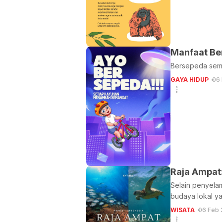
Manfaat Be
Bersepeda sema
GAYA HIDUP
06 
Raja Ampat
Selain penyelam
budaya lokal ya
WISATA
06 Feb 