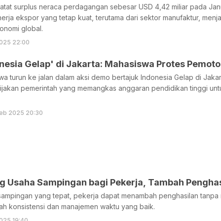
atat surplus neraca perdagangan sebesar USD 4,42 miliar pada Jan
erja ekspor yang tetap kuat, terutama dari sektor manufaktur, men
onomi global.
025 22:00
nesia Gelap' di Jakarta: Mahasiswa Protes Pemot
a turun ke jalan dalam aksi demo bertajuk Indonesia Gelap di Jaka
jakan pemerintah yang memangkas anggaran pendidikan tinggi unt
eb 2025 20:30
ang Usaha Sampingan bagi Pekerja, Tambah Pengh
ampingan yang tepat, pekerja dapat menambah penghasilan tanpa
ah konsistensi dan manajemen waktu yang baik.
025 19:40