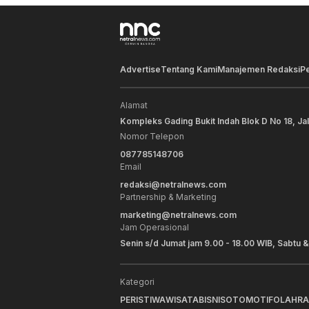
Advertise
Tentang Kami
Manajemen Redaksi
P
Alamat
Kompleks Gading Bukit Indah Blok D No 18, Ja
Nomor Telepon
087785148706
Email
redaksi@netralnews.com
Partnership & Marketing
marketing@netralnews.com
Jam Operasional
Senin s/d Jumat jam 9.00 - 18.00 WIB, Sabtu &
Kategori
PERISTIWA
WISATA
BISNIS
OTOMOTIF
OLAHR