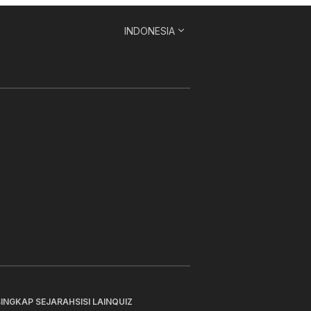
INDONESIA
SINGKAP SEJARAH
SISI LAIN
QUIZ