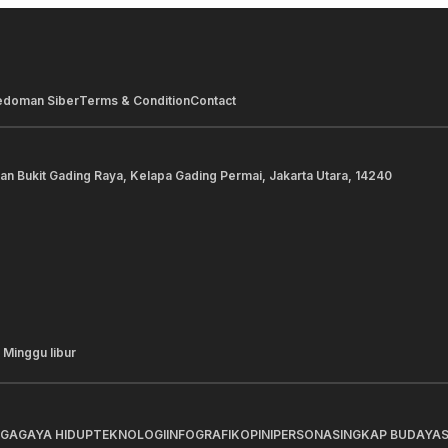
edoman Siber
Terms & Condition
Contact
lan Bukit Gading Raya, Kelapa Gading Permai, Jakarta Utara, 14240
 Minggu libur
AGA
GAYA HIDUP
TEKNOLOGI
INFOGRAFIK
OPINI
PERSONA
SINGKAP BUDAYA