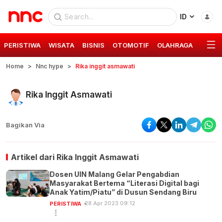
ID
PERISTIWA
WISATA
BISNIS
OTOMOTIF
OLAHRAGA
GAYA 
Home
Nnc hype
Rika inggit asmawati
Rika Inggit Asmawati
Bagikan Via
Artikel dari
Rika Inggit Asmawati
Dosen UIN Malang Gelar Pengabdian
Masyarakat Bertema “Literasi Digital bagi
Anak Yatim/Piatu” di Dusun Sendang Biru
28 Apr 2023 09:12
PERISTIWA