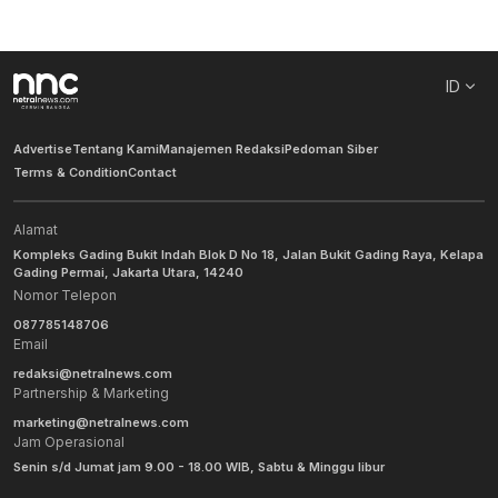
ID
Advertise
Tentang Kami
Manajemen Redaksi
Pedoman Siber
Terms & Condition
Contact
Alamat
Kompleks Gading Bukit Indah Blok D No 18, Jalan Bukit Gading Raya, Kelapa
Gading Permai, Jakarta Utara, 14240
Nomor Telepon
087785148706
Email
redaksi@netralnews.com
Partnership & Marketing
marketing@netralnews.com
Jam Operasional
Senin s/d Jumat jam 9.00 - 18.00 WIB, Sabtu & Minggu libur