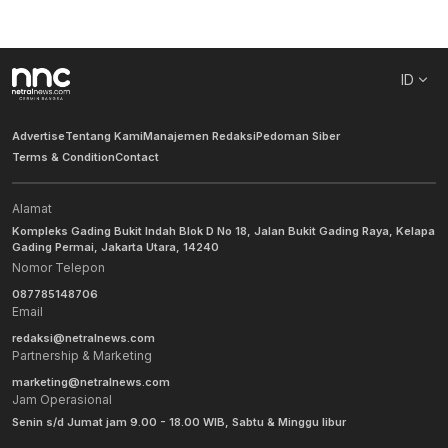
ID
Advertise
Tentang Kami
Manajemen Redaksi
Pedoman Siber
Terms & Condition
Contact
Alamat
Kompleks Gading Bukit Indah Blok D No 18, Jalan Bukit Gading Raya, Kelapa
Gading Permai, Jakarta Utara, 14240
Nomor Telepon
087785148706
Email
redaksi@netralnews.com
Partnership & Marketing
marketing@netralnews.com
Jam Operasional
Senin s/d Jumat jam 9.00 - 18.00 WIB, Sabtu & Minggu libur