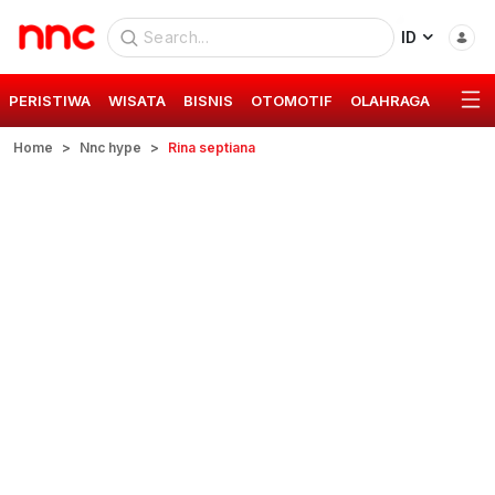
ID
PERISTIWA
WISATA
BISNIS
OTOMOTIF
OLAHRAGA
GAYA 
Home
Nnc hype
Rina septiana