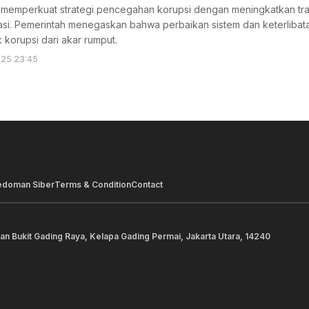
s memperkuat strategi pencegahan korupsi dengan meningkatkan tr
lasi. Pemerintah menegaskan bahwa perbaikan sistem dan keterlibat
 korupsi dari akar rumput.
025 23:45
edoman Siber
Terms & Condition
Contact
lan Bukit Gading Raya, Kelapa Gading Permai, Jakarta Utara, 14240