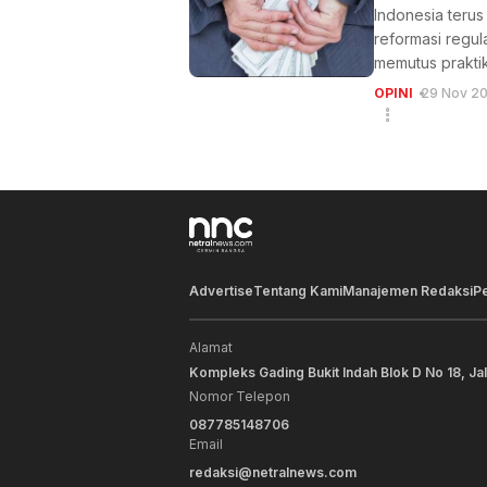
Indonesia teru
reformasi regu
memutus praktik
OPINI
29 Nov 2
Advertise
Tentang Kami
Manajemen Redaksi
P
Alamat
Kompleks Gading Bukit Indah Blok D No 18, Ja
Nomor Telepon
087785148706
Email
redaksi@netralnews.com