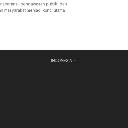
ansparansi, pengawasan publik, dan
an masyarakat menjadi kunci utama
INDONESIA