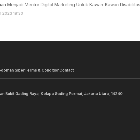
man Menjadi Mentor Digital Marketing Untuk Kawan-Kawan Disabilitas
n 2023 18:30
edoman Siber
Terms & Condition
Contact
lan Bukit Gading Raya, Kelapa Gading Permai, Jakarta Utara, 14240