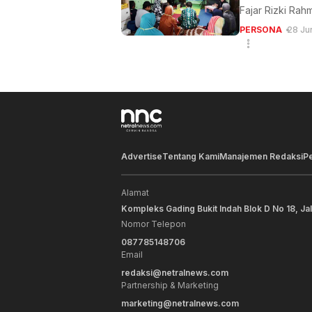
Fajar Rizki Rah
PERSONA
28 Ju
Advertise
Tentang Kami
Manajemen Redaksi
P
Alamat
Kompleks Gading Bukit Indah Blok D No 18, Ja
Nomor Telepon
087785148706
Email
redaksi@netralnews.com
Partnership & Marketing
marketing@netralnews.com