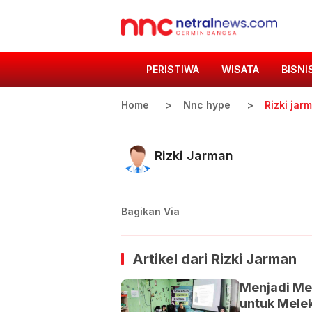
PERISTIWA
WISATA
BISNI
Home
Nnc hype
Rizki jar
Rizki Jarman
Bagikan Via
Artikel dari
Rizki Jarman
Menjadi Men
untuk Melek