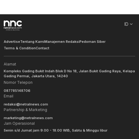
ID
Advertise
Tentang Kami
Manajemen Redaksi
Pedoman Siber
Terms & Condition
Contact
Alamat
Kompleks Gading Bukit Indah Blok D No 18, Jalan Bukit Gading Raya, Kelapa
Gading Permai, Jakarta Utara, 14240
Nomor Telepon
087785148706
Email
redaksi@netralnews.com
Partnership & Marketing
marketing@netralnews.com
Jam Operasional
Senin s/d Jumat jam 9.00 - 18.00 WIB, Sabtu & Minggu libur