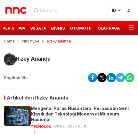
ID
PERISTIWA
WISATA
BISNIS
OTOMOTIF
OLAHRAGA
GAYA 
Home
Nnc hype
Rizky ananda
Rizky Ananda
Bagikan Via
Artikel dari
Rizky Ananda
Mengenal Paras Nusantara: Perpaduan Seni
Klasik dan Teknologi Modern di Museum
Nasional
08 Dec 2024 05:10
TEKNOLOGI