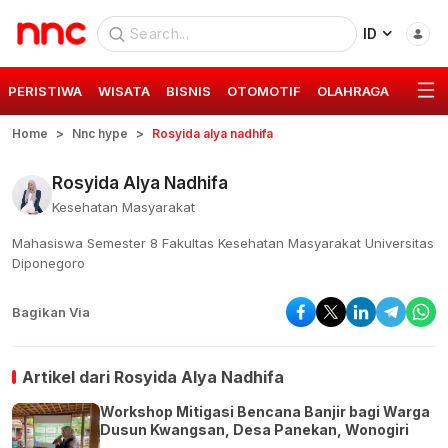
ID
PERISTIWA
WISATA
BISNIS
OTOMOTIF
OLAHRAGA
GAYA 
Home
Nnc hype
Rosyida alya nadhifa
Rosyida Alya Nadhifa
Kesehatan Masyarakat
Mahasiswa Semester 8 Fakultas Kesehatan Masyarakat Universitas
Diponegoro
Bagikan Via
Artikel dari
Rosyida Alya Nadhifa
Workshop Mitigasi Bencana Banjir bagi Warga
Dusun Kwangsan, Desa Panekan, Wonogiri