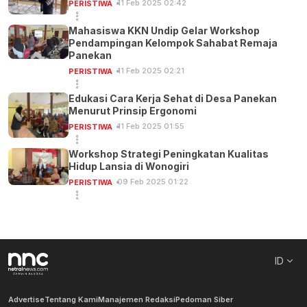
11 Feb 2025 02:42
PERISTIWA
Mahasiswa KKN Undip Gelar Workshop
Pendampingan Kelompok Sahabat Remaja
Panekan
11 Feb 2025 02:21
PERISTIWA
Edukasi Cara Kerja Sehat di Desa Panekan
Menurut Prinsip Ergonomi
11 Feb 2025 01:55
PERISTIWA
Workshop Strategi Peningkatan Kualitas
Hidup Lansia di Wonogiri
09 Feb 2025 01:22
PERISTIWA
ID
Advertise
Tentang Kami
Manajemen Redaksi
Pedoman Siber