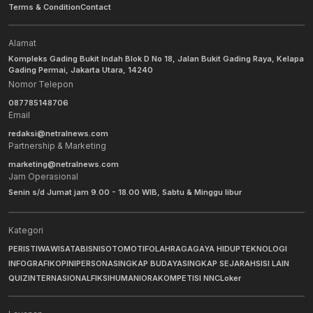
Terms & Condition
Contact
Alamat
Kompleks Gading Bukit Indah Blok D No 18, Jalan Bukit Gading Raya, Kelapa
Gading Permai, Jakarta Utara, 14240
Nomor Telepon
087785148706
Email
redaksi@netralnews.com
Partnership & Marketing
marketing@netralnews.com
Jam Operasional
Senin s/d Jumat jam 9.00 - 18.00 WIB, Sabtu & Minggu libur
Kategori
PERISTIWA
WISATA
BISNIS
OTOMOTIF
OLAHRAGA
GAYA HIDUP
TEKNOLOGI
INFOGRAFIK
OPINI
PERSONA
SINGKAP BUDAYA
SINGKAP SEJARAH
SISI LAIN
QUIZ
INTERNASIONAL
FIKSI
HUMANIORA
KOMPETISI NNC
Loker