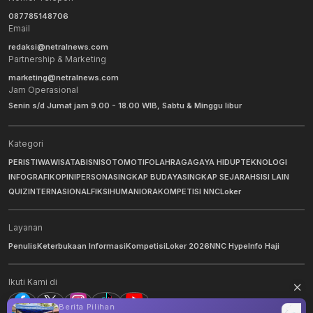
087785148706
Email
redaksi@netralnews.com
Partnership & Marketing
marketing@netralnews.com
Jam Operasional
Senin s/d Jumat jam 9.00 - 18.00 WIB, Sabtu & Minggu libur
Kategori
PERISTIWA
WISATA
BISNIS
OTOMOTIF
OLAHRAGA
GAYA HIDUP
TEKNOLOGI
INFOGRAFIK
OPINI
PERSONA
SINGKAP BUDAYA
SINGKAP SEJARAH
SISI LAIN
QUIZ
INTERNASIONAL
FIKSI
HUMANIORA
KOMPETISI NNC
Loker
Layanan
Penulis
Keterbukaan Informasi
Kompetisi
Loker 2026
NNC Hype
Info Haji
Ikuti Kami di
Berita Pilihan