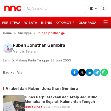
ID
PERISTIWA
WISATA
BISNIS
OTOMOTIF
OLAHRAGA
GAYA 
Home
Nnc hype
Ruben jonathan gembira
Ruben Jonathan Gembira
Menulis Sejarah
Lahir Di Malang Pada Tanggal 23 Juni 2003
Bagikan Via
Artikel dari
Ruben Jonathan Gembira
Dinas Perpustakaan dan Arsip Jadi Kunci
Memahami Sejarah Kalimantan Tengah
12 Jun 2024 06:10
HUMANIORA