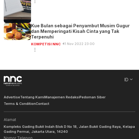
Kue Bulan sebagai Penyambut Musim Gugur
dan Memperingati Kisah Cinta yang Tak
Terpenuhi
11 Nov 2022 23:00
KOMPETISI NNC
ID
Advertise
Tentang Kami
Manajemen Redaksi
Pedoman Siber
Terms & Condition
Contact
Alamat
Kompleks Gading Bukit Indah Blok D No 18, Jalan Bukit Gading Raya, Kelapa
Gading Permai, Jakarta Utara, 14240
Nomor Telepon