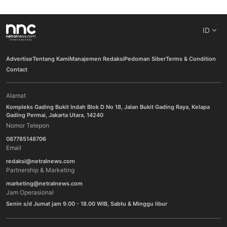
ID
Advertise
Tentang Kami
Manajemen Redaksi
Pedoman Siber
Terms & Condition
Contact
Alamat
Kompleks Gading Bukit Indah Blok D No 18, Jalan Bukit Gading Raya, Kelapa
Gading Permai, Jakarta Utara, 14240
Nomor Telepon
087785148706
Email
redaksi@netralnews.com
Partnership & Marketing
marketing@netralnews.com
Jam Operasional
Senin s/d Jumat jam 9.00 - 18.00 WIB, Sabtu & Minggu libur