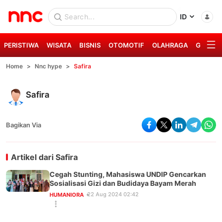
ID
PERISTIWA
WISATA
BISNIS
OTOMOTIF
OLAHRAGA
GAYA H
Home
Nnc hype
Safira
Safira
Bagikan Via
Artikel dari
Safira
Cegah Stunting, Mahasiswa UNDIP Gencarkan
Sosialisasi Gizi dan Budidaya Bayam Merah
22 Aug 2024 02:42
HUMANIORA