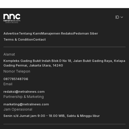
ID
Advertise
Tentang Kami
Manajemen Redaksi
Pedoman Siber
Terms & Condition
Contact
Alamat
Kompleks Gading Bukit Indah Blok D No 18, Jalan Bukit Gading Raya, Kelapa
Gading Permai, Jakarta Utara, 14240
Nomor Telepon
087785148706
Email
redaksi@netralnews.com
Partnership & Marketing
marketing@netralnews.com
Jam Operasional
Senin s/d Jumat jam 9.00 - 18.00 WIB, Sabtu & Minggu libur