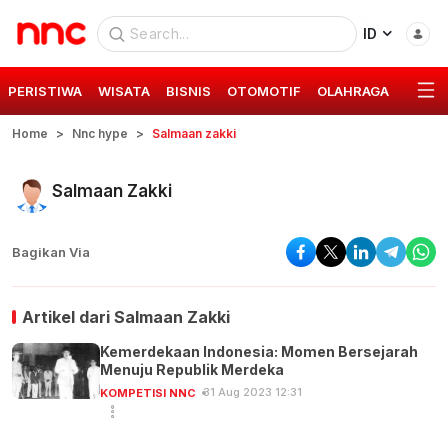
ID
PERISTIWA
WISATA
BISNIS
OTOMOTIF
OLAHRAGA
GAYA 
Home
Nnc hype
Salmaan zakki
Salmaan Zakki
Bagikan Via
Artikel dari
Salmaan Zakki
Kemerdekaan Indonesia: Momen Bersejarah
Menuju Republik Merdeka
31 Aug 2023 12:31
KOMPETISI NNC