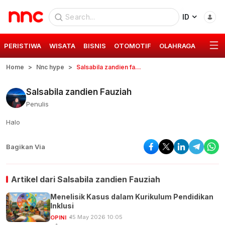
ID
PERISTIWA
WISATA
BISNIS
OTOMOTIF
OLAHRAGA
GAYA 
Home
Nnc hype
Salsabila zandien fauziah
Salsabila zandien Fauziah
Penulis
Halo
Bagikan Via
Artikel dari
Salsabila zandien Fauziah
Menelisik Kasus dalam Kurikulum Pendidikan
Inklusi
15 May 2026 10:05
OPINI