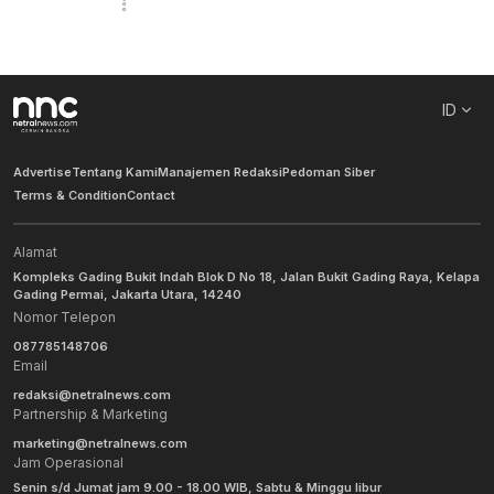
ID
Advertise
Tentang Kami
Manajemen Redaksi
Pedoman Siber
Terms & Condition
Contact
Alamat
Kompleks Gading Bukit Indah Blok D No 18, Jalan Bukit Gading Raya, Kelapa
Gading Permai, Jakarta Utara, 14240
Nomor Telepon
087785148706
Email
redaksi@netralnews.com
Partnership & Marketing
marketing@netralnews.com
Jam Operasional
Senin s/d Jumat jam 9.00 - 18.00 WIB, Sabtu & Minggu libur