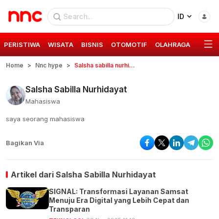
ID
PERISTIWA
WISATA
BISNIS
OTOMOTIF
OLAHRAGA
GAYA 
Home
Nnc hype
Salsha sabilla nurhidayat
Salsha Sabilla Nurhidayat
Mahasiswa
saya seorang mahasiswa
Bagikan Via
Artikel dari
Salsha Sabilla Nurhidayat
SIGNAL: Transformasi Layanan Samsat
Menuju Era Digital yang Lebih Cepat dan
Transparan