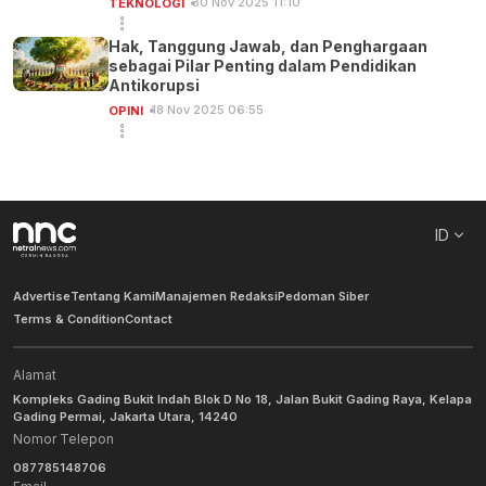
30 Nov 2025 11:10
TEKNOLOGI
Hak, Tanggung Jawab, dan Penghargaan
sebagai Pilar Penting dalam Pendidikan
Antikorupsi
18 Nov 2025 06:55
OPINI
ID
Advertise
Tentang Kami
Manajemen Redaksi
Pedoman Siber
Terms & Condition
Contact
Alamat
Kompleks Gading Bukit Indah Blok D No 18, Jalan Bukit Gading Raya, Kelapa
Gading Permai, Jakarta Utara, 14240
Nomor Telepon
087785148706