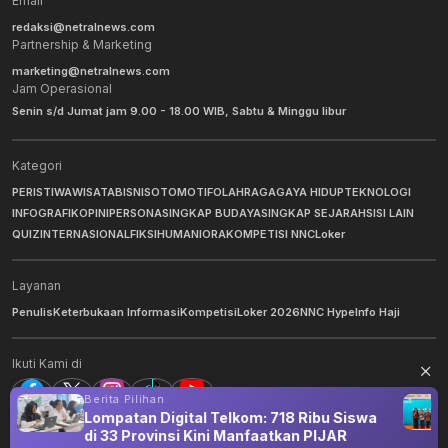
Email
redaksi@netralnews.com
Partnership & Marketing
marketing@netralnews.com
Jam Operasional
Senin s/d Jumat jam 9.00 - 18.00 WIB, Sabtu & Minggu libur
Kategori
PERISTIWA
WISATA
BISNIS
OTOMOTIF
OLAHRAGA
GAYA HIDUP
TEKNOLOGI
INFOGRAFIK
OPINI
PERSONA
SINGKAP BUDAYA
SINGKAP SEJARAH
SISI LAIN
QUIZ
INTERNASIONAL
FIKSI
HUMANIORA
KOMPETISI NNC
Loker
Layanan
Penulis
Keterbukaan Informasi
Kompetisi
Loker 2026
NNC Hype
Info Haji
Ikuti Kami di
Berita Pilihan
Lompatan Digital Telkom: 718 Ribu Siswa
di 33 Provinsi Kini Manfaatkan PIJAR
©
2026
NNC Netralnews
. All Rights Reserved.