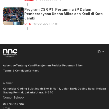
Program CSR PT. Pertamina EP Dalam
Pemberdayaan Usaha Mikro dan Kecil di Kota
Jambi
13 Oct 2024 17:15
OPINI
ID
Advertise
Tentang Kami
Manajemen Redaksi
Pedoman Siber
Terms & Condition
Contact
Alamat
Kompleks Gading Bukit Indah Blok D No 18, Jalan Bukit Gading Raya, Kelapa
Gading Permai, Jakarta Utara, 14240
Nomor Telepon
087785148706
Email