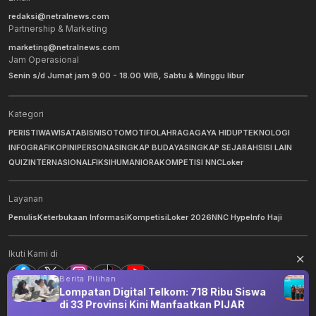
redaksi@netralnews.com
Partnership & Marketing
marketing@netralnews.com
Jam Operasional
Senin s/d Jumat jam 9.00 - 18.00 WIB, Sabtu & Minggu libur
Kategori
PERISTIWA
WISATA
BISNIS
OTOMOTIF
OLAHRAGA
GAYA HIDUP
TEKNOLOGI
INFOGRAFIK
OPINI
PERSONA
SINGKAP BUDAYA
SINGKAP SEJARAH
SISI LAIN
QUIZ
INTERNASIONAL
FIKSI
HUMANIORA
KOMPETISI NNC
Loker
Layanan
Penulis
Keterbukaan Informasi
Kompetisi
Loker 2026
NNC Hype
Info Haji
Ikuti Kami di
Berita Pilihan
Lompatan Digital Telkom: 718 Ribu Siswa
di 33 Provinsi Kini Manfaatkan PIJAR
©
2026
NNC Netralnews
. All Rights Reserved.