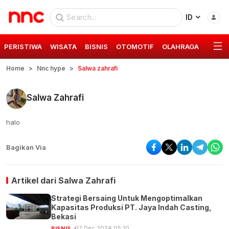
ID
PERISTIWA
WISATA
BISNIS
OTOMOTIF
OLAHRAGA
GAYA 
Home
Nnc hype
Salwa zahrafi
Salwa Zahrafi
halo
Bagikan Via
Artikel dari
Salwa Zahrafi
Strategi Bersaing Untuk Mengoptimalkan
Kapasitas Produksi PT. Jaya Indah Casting,
Bekasi
07 Dec 2024 05:10
BISNIS