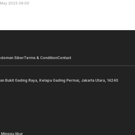
 May 2025 06:00
edoman Siber
Terms & Condition
Contact
lan Bukit Gading Raya, Kelapa Gading Permai, Jakarta Utara, 14240
 Minggu libur