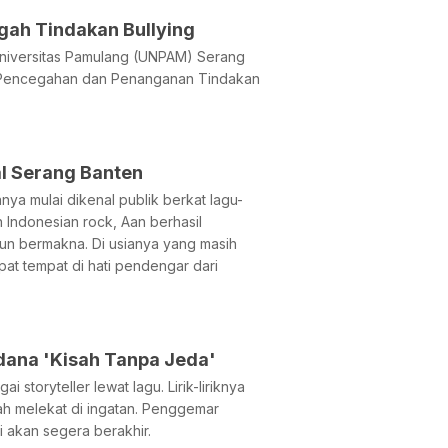
ah Tindakan Bullying
niversitas Pamulang (UNPAM) Serang
uk “Pencegahan dan Penanganan Tindakan
al Serang Banten
ya mulai dikenal publik berkat lagu-
Indonesian rock, Aan berhasil
un bermakna. Di usianya yang masih
pat tempat di hati pendengar dari
rdana 'Kisah Tanpa Jeda'
toryteller lewat lagu. Lirik-liriknya
ah melekat di ingatan. Penggemar
i akan segera berakhir.