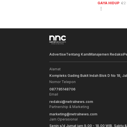
GAYA HIDUP
22
Advertise
Tentang Kami
Manajemen Redaksi
P
Alamat
Kompleks Gading Bukit Indah Blok D No 18, Ja
Nomor Telepon
087785148706
Email
redaksi@netralnews.com
Partnership & Marketing
marketing@netralnews.com
Jam Operasional
Senin s/d Jumat jam 9.00 - 18.00 WIB, Sabtu &