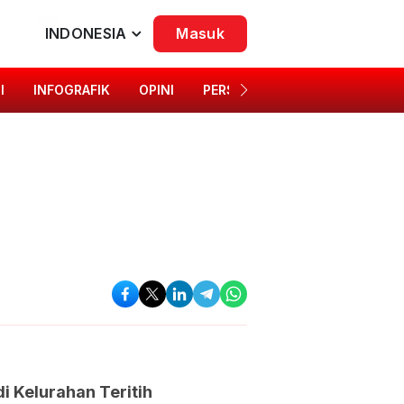
INDONESIA
Masuk
I
INFOGRAFIK
OPINI
PERSONA
SINGKAP BUDAYA
i Kelurahan Teritih