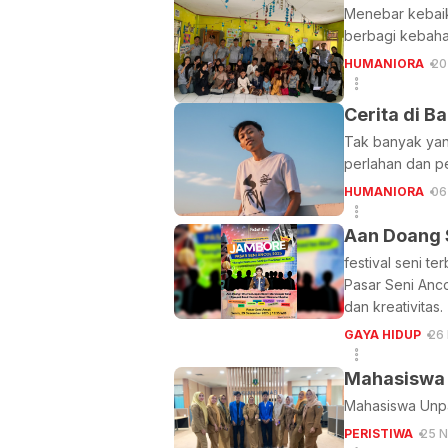
Menebar kebaik
berbagi kebaha
HUMANIORA
20
Cerita di B
Tak banyak yan
perlahan dan p
HUMANIORA
06
Aan Doang S
festival seni t
Pasar Seni Anc
dan kreativitas.
GAYA HIDUP
26
Mahasiswa 
Mahasiswa Unpa
PERISTIWA
25 N