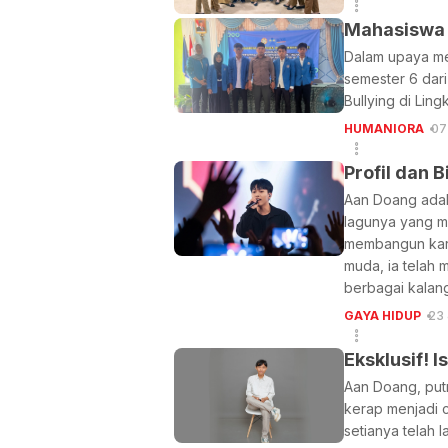
Mahasiswa 
Dalam upaya me
semester 6 dar
Bullying di Lin
HUMANIORA
07
Profil dan 
Aan Doang adala
lagunya yang m
membangun kara
muda, ia telah 
berbagai kalan
GAYA HIDUP
23
Eksklusif! 
Aan Doang, putr
kerap menjadi c
setianya telah 