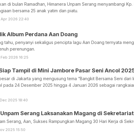
an di bulan Ramadhan, Himanera Unpam Serang menyambangi Kp. Si
giaan bersama 25 anak yatim dan piatu.
 Apr 2026 22:40
alik Album Perdana Aan Doang
g tahu, penyanyi sekaligus pencipta lagu Aan Doang ternyata men
enuh perenungan.
 Feb 2026 16:25
iap Tampil di Mini Jambore Pasar Seni Ancol 202
erbesar di Jakarta yang mengusung tema “Bangkit Bersama Seni dari Im
ol pada 24 Desember 2025 hingga 4 Januari 2026 sebagai rangkaian
 Dec 2025 18:40
Unpam Serang Laksanakan Magang di Sekretariat 
m Serang, Aan, Sukses Rampungkan Magang 30 Hari Kerja di Sekret
ov 2025 15:50