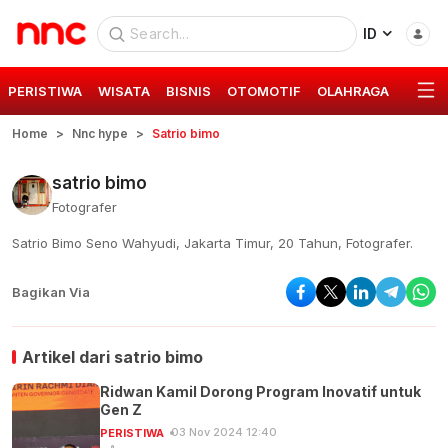
ID
PERISTIWA
WISATA
BISNIS
OTOMOTIF
OLAHRAGA
GAYA 
Home
Nnc hype
Satrio bimo
satrio bimo
Fotografer
Satrio Bimo Seno Wahyudi, Jakarta Timur, 20 Tahun, Fotografer.
Bagikan Via
Artikel dari
satrio bimo
Ridwan Kamil Dorong Program Inovatif untuk
Gen Z
03 Nov 2024 12:40
PERISTIWA