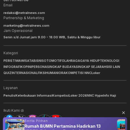
087785148706
Email
redaksi@netralnews.com
Partnership & Marketing
marketing@netralnews.com
Jam Operasional
Senin s/d Jumat jam 9.00 - 18.00 WIB, Sabtu & Minggu libur
Kategori
PERISTIWA
WISATA
BISNIS
OTOMOTIF
OLAHRAGA
GAYA HIDUP
TEKNOLOGI
INFOGRAFIK
OPINI
PERSONA
SINGKAP BUDAYA
SINGKAP SEJARAH
SISI LAIN
QUIZ
INTERNASIONAL
FIKSI
HUMANIORA
KOMPETISI NNC
Loker
Layanan
Penulis
Keterbukaan Informasi
Kompetisi
Loker 2026
NNC Hype
Info Haji
Ikuti Kami di
Berita Pilihan
Rumah BUMN Pertamina Hadirkan 13