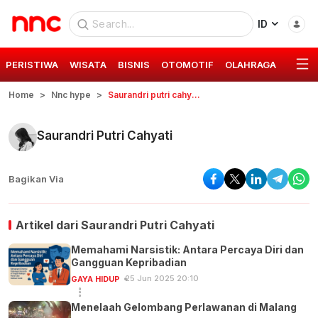
ID
PERISTIWA
WISATA
BISNIS
OTOMOTIF
OLAHRAGA
GAYA 
Home
Nnc hype
Saurandri putri cahyati
Saurandri Putri Cahyati
Bagikan Via
Artikel dari
Saurandri Putri Cahyati
Memahami Narsistik: Antara Percaya Diri dan
Gangguan Kepribadian
25 Jun 2025 20:10
GAYA HIDUP
Menelaah Gelombang Perlawanan di Malang