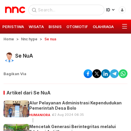
ID
PERISTIWA
WISATA
BISNIS
OTOMOTIF
OLAHRAGA
GAYA 
Home
Nnc hype
Se nua
Se NuA
Bagikan Via
Artikel dari
Se NuA
Alur Pelayanan Administrasi Kependudukan
Pemerintah Desa Bolo
22 Aug 2024 06:35
HUMANIORA
Mencetak Generasi Berintegritas melalui