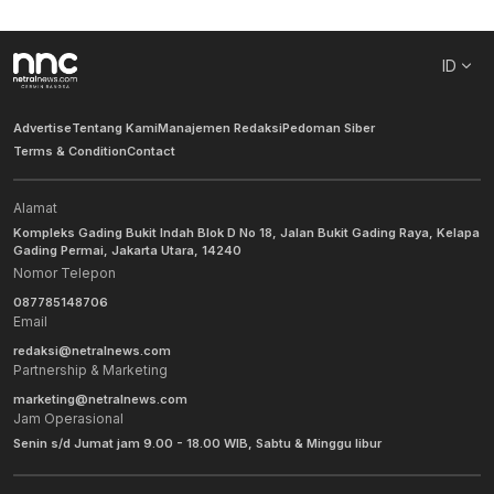
ID
Advertise
Tentang Kami
Manajemen Redaksi
Pedoman Siber
Terms & Condition
Contact
Alamat
Kompleks Gading Bukit Indah Blok D No 18, Jalan Bukit Gading Raya, Kelapa
Gading Permai, Jakarta Utara, 14240
Nomor Telepon
087785148706
Email
redaksi@netralnews.com
Partnership & Marketing
marketing@netralnews.com
Jam Operasional
Senin s/d Jumat jam 9.00 - 18.00 WIB, Sabtu & Minggu libur