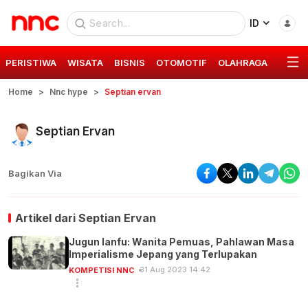
ID
PERISTIWA
WISATA
BISNIS
OTOMOTIF
OLAHRAGA
GAYA 
Home
Nnc hype
Septian ervan
Septian Ervan
Bagikan Via
Artikel dari
Septian Ervan
Jugun Ianfu: Wanita Pemuas, Pahlawan Masa
Imperialisme Jepang yang Terlupakan
31 Aug 2023 14:42
KOMPETISI NNC