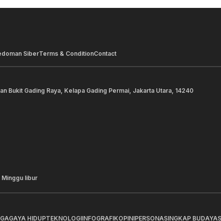
edoman Siber
Terms & Condition
Contact
lan Bukit Gading Raya, Kelapa Gading Permai, Jakarta Utara, 14240
 Minggu libur
AGA
GAYA HIDUP
TEKNOLOGI
INFOGRAFIK
OPINI
PERSONA
SINGKAP BUDAYA