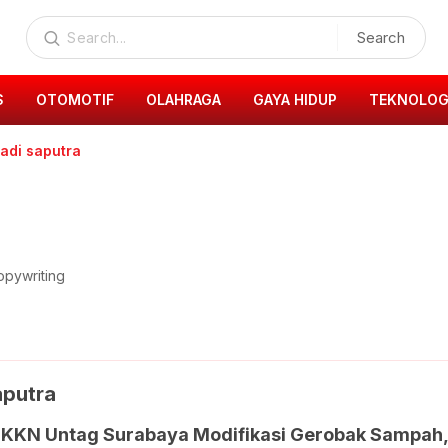
Search
S
OTOMOTIF
OLAHRAGA
GAYA HIDUP
TEKNOLOG
adi saputra
opywriting
aputra
KKN Untag Surabaya Modifikasi Gerobak Sampah,