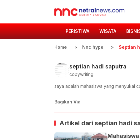
PERISTIWA
WISATA
BISNI
Home
Nnc hype
Septian h
septian hadi saputra
copywriting
saya adalah mahasiswa yang menyukai c
Bagikan Via
Artikel dari
septian hadi s
Mahasiswa 