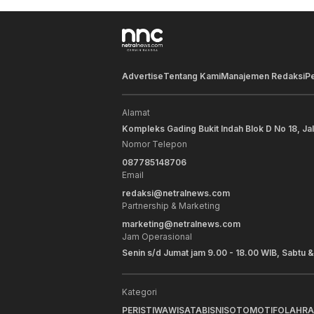
Advertise
Tentang Kami
Manajemen Redaksi
P
Alamat
Kompleks Gading Bukit Indah Blok D No 18, Ja
Nomor Telepon
087785148706
Email
redaksi@netralnews.com
Partnership & Marketing
marketing@netralnews.com
Jam Operasional
Senin s/d Jumat jam 9.00 - 18.00 WIB, Sabtu &
Kategori
PERISTIWA
WISATA
BISNIS
OTOMOTIF
OLAHR