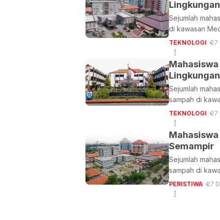
Lingkungan
Sejumlah mahasi
di kawasan Me
TEKNOLOGI
27
Mahasiswa 
Lingkungan
Sejumlah mahasi
sampah di kaw
TEKNOLOGI
27
Mahasiswa 
Semampir
Sejumlah mahasi
sampah di kaw
PERISTIWA
27 D