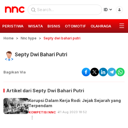
ID
PERISTIWA
WISATA
BISNIS
OTOMOTIF
OLAHRAGA
GAYA 
Home
Nnc hype
Septy dwi bahari putri
Septy Dwi Bahari Putri
Bagikan Via
Artikel dari
Septy Dwi Bahari Putri
Korupsi Dalam Kerja Rodi: Jejak Sejarah yang
Terpendam
31 Aug 2023 18:52
KOMPETISI NNC