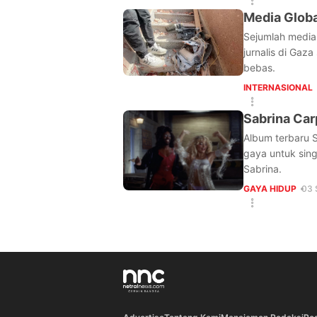
Media Globa
Sejumlah media 
jurnalis di Gaz
bebas.
INTERNASIONAL
Sabrina Car
Album terbaru S
gaya untuk sing
Sabrina.
GAYA HIDUP
03 