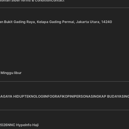
doman Siber
Terms & Condition
Contact
an Bukit Gading Raya, Kelapa Gading Permai, Jakarta Utara, 14240
 Minggu libur
GA
GAYA HIDUP
TEKNOLOGI
INFOGRAFIK
OPINI
PERSONA
SINGKAP BUDAYA
SIN
2026
NNC Hype
Info Haji