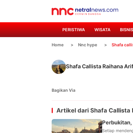
PERISTIWA
WISATA
BISNI
Home
Nnc hype
Shafa calli
Shafa Callista Raihana Ari
Bagikan Via
Artikel dari
Shafa Callista 
Perbukitan,
Setiap mendenga