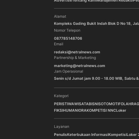
Advertise
Tentang Kami
Manajemen Redaksi
Pe
Alamat
Kompleks Gading Bukit Indah Blok D No 18, Jal
Nomor Telepon
087785148706
Email
redaksi@netralnews.com
Partnership & Marketing
marketing@netralnews.com
Jam Operasional
Senin s/d Jumat jam 9.00 - 18.00 WIB, Sabtu &
Kategori
PERISTIWA
WISATA
BISNIS
OTOMOTIF
OLAHRA
FIKSI
HUMANIORA
KOMPETISI NNC
Loker
Layanan
Penulis
Keterbukaan Informasi
Kompetisi
Loker 