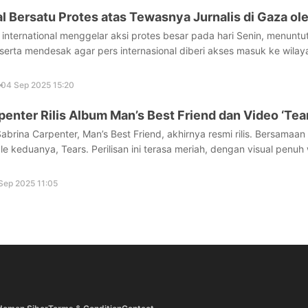
l Bersatu Protes atas Tewasnya Jurnalis di Gaza ole
international menggelar aksi protes besar pada hari Senin, menun
a serta mendesak agar pers internasional diberi akses masuk ke wila
04 Sep 2025 15:20
penter Rilis Album Man’s Best Friend dan Video ‘T
abrina Carpenter, Man’s Best Friend, akhirnya resmi rilis. Bersamaan
le keduanya, Tears. Perilisan ini terasa meriah, dengan visual pen
Sep 2025 11:05