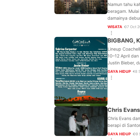
Namun tahu kah 
beragam. Mulai
damainya debur
WISATA
07 Oct 
BIGBANG, KA
Lineup Coachell
10–12 April dan
Justin Bieber, d
GAYA HIDUP
18 
Chris Evans
Chris Evans dan
berapi di Santor
GAYA HIDUP
09 