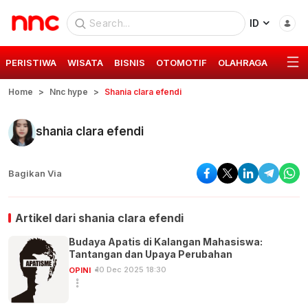
ID
PERISTIWA
WISATA
BISNIS
OTOMOTIF
OLAHRAGA
GAYA 
Home
Nnc hype
Shania clara efendi
shania clara efendi
Bagikan Via
Artikel dari
shania clara efendi
Budaya Apatis di Kalangan Mahasiswa:
Tantangan dan Upaya Perubahan
10 Dec 2025 18:30
OPINI