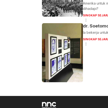
Amerika untuk 
dihadapi?
SINGKAP SEJAR
dr. Soetom
Ia bekerja untu
SINGKAP SEJAR