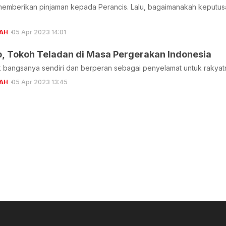
memberikan pinjaman kepada Perancis. Lalu, bagaimanakah keputusa
AH
05 Apr 2023 14:01
o, Tokoh Teladan di Masa Pergerakan Indonesia
k bangsanya sendiri dan berperan sebagai penyelamat untuk rakyat
AH
05 Apr 2023 13:45