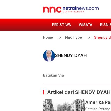
PERISTIWA
WISATA
BISNI
Home
Nnc hype
Shendy d
SHENDY DYAH
Bagikan Via
Artikel dari
SHENDY DYAH
Amerika Pas
Setelah Perang 