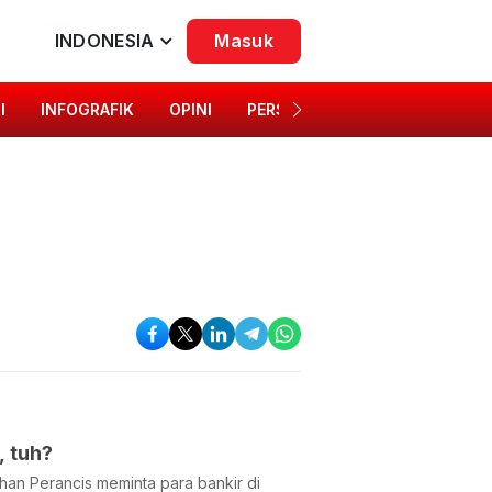
INDONESIA
Masuk
I
INFOGRAFIK
OPINI
PERSONA
SINGKAP BUDAYA
, tuh?
han Perancis meminta para bankir di