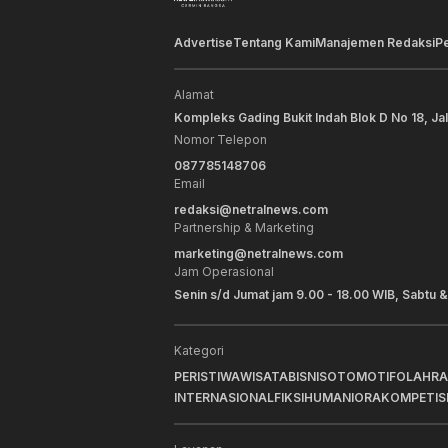
Advertise
Tentang Kami
Manajemen Redaksi
P
Alamat
Kompleks Gading Bukit Indah Blok D No 18, Ja
Nomor Telepon
087785148706
Email
redaksi@netralnews.com
Partnership & Marketing
marketing@netralnews.com
Jam Operasional
Senin s/d Jumat jam 9.00 - 18.00 WIB, Sabtu &
Kategori
PERISTIWA
WISATA
BISNIS
OTOMOTIF
OLAHR
INTERNASIONAL
FIKSI
HUMANIORA
KOMPETIS