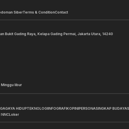
edoman Siber
Terms & Condition
Contact
lan Bukit Gading Raya, Kelapa Gading Permai, Jakarta Utara, 14240
 Minggu libur
AGA
GAYA HIDUP
TEKNOLOGI
INFOGRAFIK
OPINI
PERSONA
SINGKAP BUDAYA
I NNC
Loker