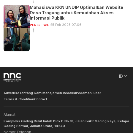
Mahasiswa KKN UNDIP Optimalkan Website
Desa Tragung untuk Kemudahan Akses
Informasi Publik
15 Feb 2025 07:06
PERISTIWA
ID
Advertise
Tentang Kami
Manajemen Redaksi
Pedoman Siber
Terms & Condition
Contact
Alamat
Kompleks Gading Bukit Indah Blok D No 18, Jalan Bukit Gading Raya, Kelapa
Gading Permai, Jakarta Utara, 14240
Nomor Telepon