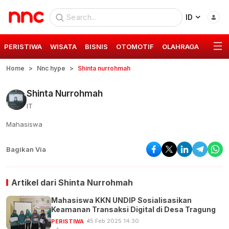
ID
PERISTIWA
WISATA
BISNIS
OTOMOTIF
OLAHRAGA
GAYA 
Home
Nnc hype
Shinta nurrohmah
Shinta Nurrohmah
IT
Mahasiswa
Bagikan Via
Artikel dari
Shinta Nurrohmah
Mahasiswa KKN UNDIP Sosialisasikan
Keamanan Transaksi Digital di Desa Tragung
15 Feb 2025 14:30
PERISTIWA