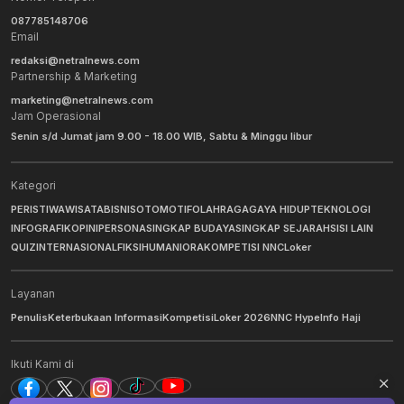
087785148706
Email
redaksi@netralnews.com
Partnership & Marketing
marketing@netralnews.com
Jam Operasional
Senin s/d Jumat jam 9.00 - 18.00 WIB, Sabtu & Minggu libur
Kategori
PERISTIWA
WISATA
BISNIS
OTOMOTIF
OLAHRAGA
GAYA HIDUP
TEKNOLOGI
INFOGRAFIK
OPINI
PERSONA
SINGKAP BUDAYA
SINGKAP SEJARAH
SISI LAIN
QUIZ
INTERNASIONAL
FIKSI
HUMANIORA
KOMPETISI NNC
Loker
Layanan
Penulis
Keterbukaan Informasi
Kompetisi
Loker 2026
NNC Hype
Info Haji
Ikuti Kami di