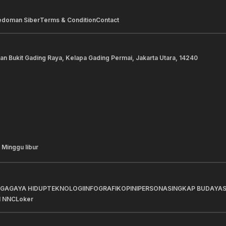
edoman Siber
Terms & Condition
Contact
lan Bukit Gading Raya, Kelapa Gading Permai, Jakarta Utara, 14240
 Minggu libur
AGA
GAYA HIDUP
TEKNOLOGI
INFOGRAFIK
OPINI
PERSONA
SINGKAP BUDAYA
I NNC
Loker