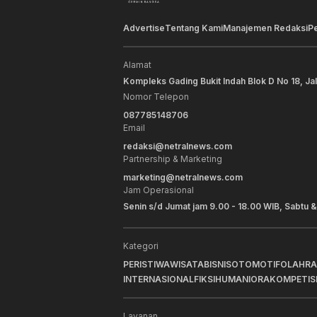
Advertise
Tentang Kami
Manajemen Redaksi
P
Alamat
Kompleks Gading Bukit Indah Blok D No 18, Ja
Nomor Telepon
087785148706
Email
redaksi@netralnews.com
Partnership & Marketing
marketing@netralnews.com
Jam Operasional
Senin s/d Jumat jam 9.00 - 18.00 WIB, Sabtu &
Kategori
PERISTIWA
WISATA
BISNIS
OTOMOTIF
OLAHR
INTERNASIONAL
FIKSI
HUMANIORA
KOMPETIS
Layanan