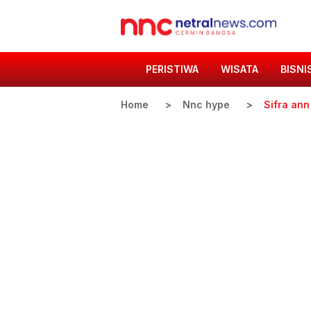
PERISTIWA
WISATA
BISNI
Home
Nnc hype
Sifra ann