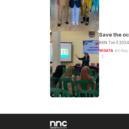
Save the oc
KKN Tim II 202
WISATA
22 Aug 