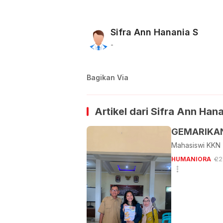
Sifra Ann Hanania S
-
Bagikan Via
Artikel dari
Sifra Ann Hana
GEMARIKAN:
Mahasiswi KKN 
HUMANIORA
22