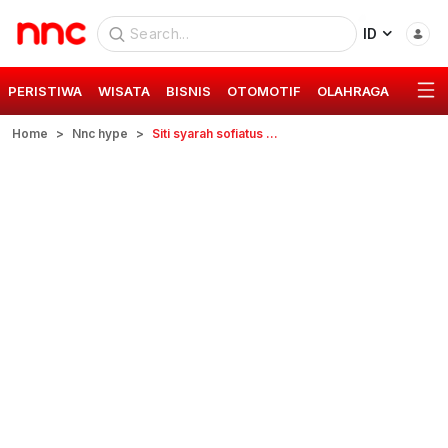
ID
PERISTIWA
WISATA
BISNIS
OTOMOTIF
OLAHRAGA
GAYA 
Home
Nnc hype
Siti syarah sofiatus solehah