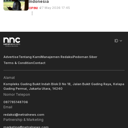
Indonesia
27 May 2026 17:45
OPINI
ID
Advertise
Tentang Kami
Manajemen Redaksi
Pedoman Siber
Terms & Condition
Contact
Alamat
Kompleks Gading Bukit Indah Blok D No 18, Jalan Bukit Gading Raya, Kelapa
Gading Permai, Jakarta Utara, 14240
Nomor Telepon
087785148706
Email
redaksi@netralnews.com
Partnership & Marketing
marketing@netralnews.com