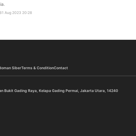
ia.
31 Aug 2023 20:28
doman Siber
Terms & Condition
Contact
an Bukit Gading Raya, Kelapa Gading Permai, Jakarta Utara, 14240