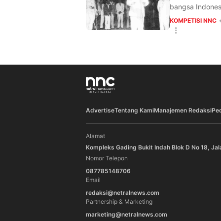
bangsa Indones
KOMPETISI NNC
Advertise
Tentang Kami
Manajemen Redaksi
Pe
Alamat
Kompleks Gading Bukit Indah Blok D No 18, Jal
Nomor Telepon
087785148706
Email
redaksi@netralnews.com
Partnership & Marketing
marketing@netralnews.com