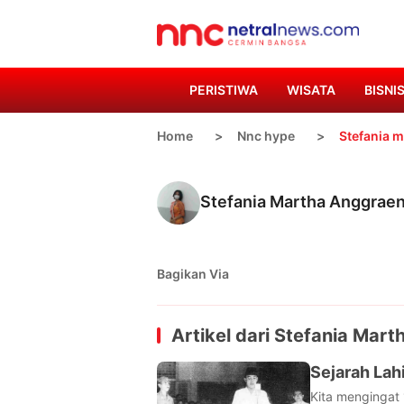
PERISTIWA
WISATA
BISNI
Home
Nnc hype
Stefania 
Stefania Martha Anggrae
Bagikan Via
Artikel dari
Stefania Mart
Sejarah Lah
Kita mengingat 