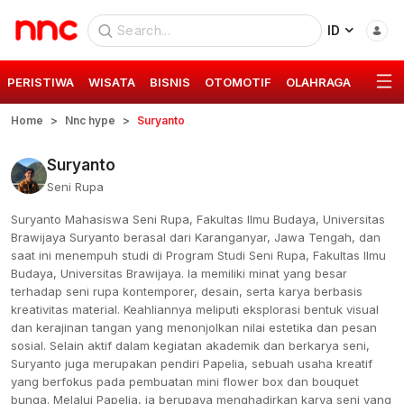
ID
PERISTIWA
WISATA
BISNIS
OTOMOTIF
OLAHRAGA
GAYA 
Home
Nnc hype
Suryanto
Suryanto
Seni Rupa
Suryanto Mahasiswa Seni Rupa, Fakultas Ilmu Budaya, Universitas
Brawijaya Suryanto berasal dari Karanganyar, Jawa Tengah, dan
saat ini menempuh studi di Program Studi Seni Rupa, Fakultas Ilmu
Budaya, Universitas Brawijaya. Ia memiliki minat yang besar
terhadap seni rupa kontemporer, desain, serta karya berbasis
kreativitas material. Keahliannya meliputi eksplorasi bentuk visual
dan kerajinan tangan yang menonjolkan nilai estetika dan pesan
sosial. Selain aktif dalam kegiatan akademik dan berkarya seni,
Suryanto juga merupakan pendiri Papelia, sebuah usaha kreatif
yang berfokus pada pembuatan mini flower box dan bouquet
bunga. Melalui Papelia, ia berupaya menghadirkan karya seni yang