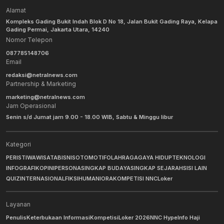
Alamat
Kompleks Gading Bukit Indah Blok D No 18, Jalan Bukit Gading Raya, Kelapa
Gading Permai, Jakarta Utara, 14240
Nomor Telepon
087785148706
Email
redaksi@netralnews.com
Partnership & Marketing
marketing@netralnews.com
Jam Operasional
Senin s/d Jumat jam 9.00 - 18.00 WIB, Sabtu & Minggu libur
Kategori
PERISTIWA
WISATA
BISNIS
OTOMOTIF
OLAHRAGA
GAYA HIDUP
TEKNOLOGI
INFOGRAFIK
OPINI
PERSONA
SINGKAP BUDAYA
SINGKAP SEJARAH
SISI LAIN
QUIZ
INTERNASIONAL
FIKSI
HUMANIORA
KOMPETISI NNC
Loker
Layanan
Penulis
Keterbukaan Informasi
Kompetisi
Loker 2026
NNC Hype
Info Haji